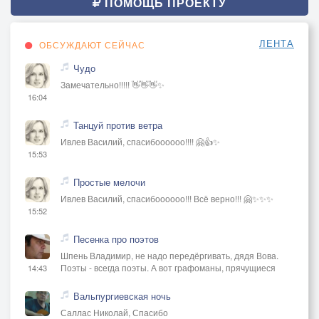
ПОМОЩЬ ПРОЕКТУ
ЛЕНТА
ОБСУЖДАЮТ СЕЙЧАС
Чудо
Замечательно!!!!! 👋👋👋✨
16:04
Танцуй против ветра
Ивлев Василий, спасибоооооо!!!! 🤗👍✨
15:53
Простые мелочи
Ивлев Василий, спасибоооооо!!! Всё верно!!! 🤗✨✨✨
15:52
Песенка про поэтов
Шпень Владимир, не надо передёргивать, дядя Вова.
Поэты - всегда поэты. А вот графоманы, прячущиеся
14:43
Вальпургиевская ночь
Саллас Николай, Спасибо