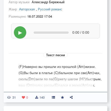
Автор музыки
Александр Бережный
Жанр
Авторская
,
Русский романс
Размещено
18.07.2022 17:04
▶
0:00 / 0:00
Текст песни
(F)Наверно вы пришли из прошлой (Am)жизни.
(G)Вы были в платье (C)бальном при све(Am)чах,
сколь(Dm)зили по па(G)ркету шагом (H7)быстрым,
ваш (Dm)голос рассы(E)пался в зерка(Am)лах.
ПРИПЕВ:
31
Для(Dm) вас наверно (E)мир немного (Am)тесен,
0
140
пу(G)гаете вы (C)древней красо(F)той,(A7)
(Dm)Предел ваш пола(E)гаю неиз(Am)вестен,