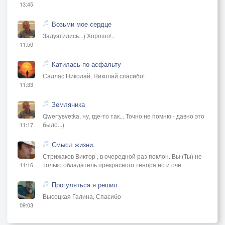
13:45
Возьми мое сердце
Задуэтились...) Хорошо!..
11:50
Катилась по асфальту
Саллас Николай, Николай спасибо!
11:33
Земляника
Qwertysvetka, ну, где-то так... Точно не помню - давно это
было...)
11:17
Смысл жизни.
Стрижаков Виктор , в очередной раз поклон. Вы (Ты) не
только обладатель прекрасного тенора но и оче
11:16
Прогуляться я решил
Высоцкая Галина, Спасибо
09:03