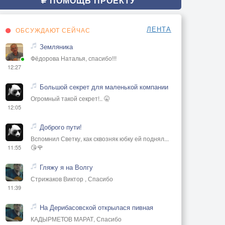
ПОМОЩЬ ПРОЕКТУ
ЛЕНТА
ОБСУЖДАЮТ СЕЙЧАС
Земляника
Фёдорова Наталья, спасибо!!!
12:27
Большой секрет для маленькой компании
Огромный такой секрет!.. 🤫
12:05
Доброго пути!
Вспомнил Светку, как сквозняк юбку ей поднял...
😘🌹
11:55
Гляжу я на Волгу
Стрижаков Виктор , Спасибо
11:39
На Дерибасовской открылася пивная
КАДЫРМЕТОВ МАРАТ, Спасибо