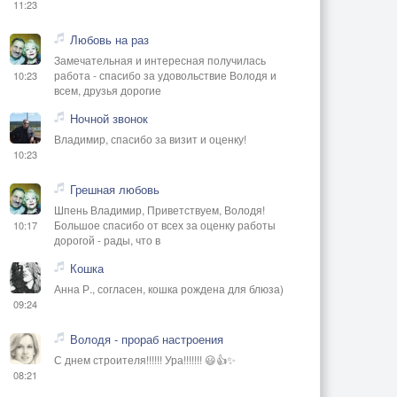
11:23
Любовь на раз
Замечательная и интересная получилась
работа - спасибо за удовольствие Володя и
10:23
всем, друзья дорогие
Ночной звонок
Владимир, спасибо за визит и оценку!
10:23
Грешная любовь
Шпень Владимир, Приветствуем, Володя!
Большое спасибо от всех за оценку работы
10:17
дорогой - рады, что в
Кошка
Анна Р., согласен, кошка рождена для блюза)
09:24
Володя - прораб настроения
С днем строителя!!!!!! Ура!!!!!!! 😃👍✨
08:21