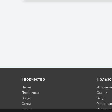
И сценарий всей жизни придумал давно.
Не пугает на западе алый закат,
От него, всё равно, никуда не сбежать.
Его встретим с тобой, я тому очень рад,
Счастья большего нет – до заката любовью
30.06.2022
Творчество
Пользо
Песни
Исполнит
Плейлисты
Статьи
Видео
Вход
Стихи
Регистра
Блоги
Подтверж