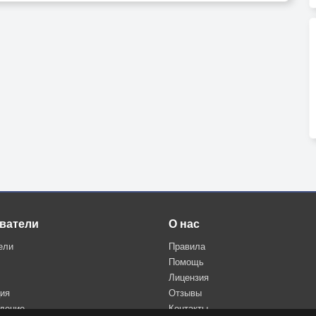
 дышать…
ватели
О нас
ели
Правила
Помощь
Лицензия
ция
Отзывы
дение
Контакты