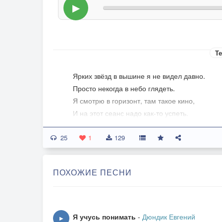
▶
Те
Ярких звёзд в вышине я не видел давно.
Просто некогда в небо глядеть.
Я смотрю в горизонт, там такое кино,
И на этот сеанс надо как-то успеть.
На востоке восход, словно счастья рассвет,
25
А на западе снова печальный закат.
1
129
Ничего на земле необычного нет,
Кроме счастья любить, я ему очень рад.
ПОХОЖИЕ ПЕСНИ
Ты, как звёздочка с неба, упала в ладонь,
Прямо в душу проникла, разбавила кровь.
Всё, что лучшее было, поставить на кон
Я учусь понимать
-
Дюндик Евгений
▶