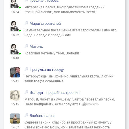
Грешная любовь
Интересная песня, много участников в создании
"грешной любви", мои аплодисменты всем!
16:54
Марш строителей
Замечательное посвящение всем строителям, Гимн что
надо! Володю с праздником!
16:52
Метель
Красивая метель у тебя, Володя!
16:48
Прогулка по городу
Петербуржцы, вы, конечно, уникальная каста. И стихи
ваши всегда особенные.
15:41
Володя - прораб настроения
Mangust, может и к лучшему. Завтра перезалью песню.
Надо подправить, если получится. 🤗💛💛💛✨
15:15
Любовь на раз
Сергеев Генрих, спасибо за пространный коммент, у
Светы конечно мощь, но и заметьте какая нежность
14:57