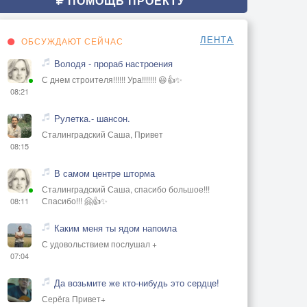
ПОМОЩЬ ПРОЕКТУ
ЛЕНТА
ОБСУЖДАЮТ СЕЙЧАС
Володя - прораб настроения
С днем строителя!!!!!! Ура!!!!!!! 😃👍✨
08:21
Рулетка.- шансон.
Сталинградский Саша, Привет
08:15
В самом центре шторма
Сталинградский Саша, спасибо большое!!!
Спасибо!!! 🤗👍✨
08:11
Каким меня ты ядом напоила
С удовольствием послушал +
07:04
Да возьмите же кто-нибудь это сердце!
Серёга Привет+