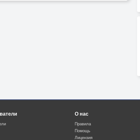
коном
ватели
О нас
ели
Правила
Помощь
Лицензия