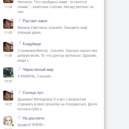
Неплохо. "Что пройдено нами - останется
снами," - зачётные строчки. Автору респект за
11:09
них.
Рассвет-закат.
Ванина Светлана, спасибо. Заходите ещё,
поющая душа.
11:03
Кладбище
Стрижаков Виктор , спасибо. Хорошо сказал про
добрую волю. То, что доктор прописал. Здорово,
11:00
когда з
Чёрно-белый мир
А РАМИЛЬ, Спасибо
10:37
Солнца луч.
Душевно! Молодчага! А я вот с возрастом
стараюсь в своё прошлое не погружаться. Долго
10:27
потом в себя н
На рассвете
Браво!!!! 👋👋👋✨