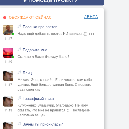
ПОМОЩЬ ПРОЕКТУ
ЛЕНТА
ОБСУЖДАЮТ СЕЙЧАС
Песенка про поэтов
Надо ещё добавить поэтов ИИ-шников...))) +++
11:47
Подарите мне...
Сколько ж Вам в блокаду было?
11:40
Блиц.
Михаил Энс , спасибо. Если честно, сам себя
удивил. Ещё больше удивил Suno. С первого
11:17
раза спел как
Теософский твист.
Кутурженко Владимир, благодарю. Не могу
сказать, что мне не нравится. ))) Последние
11:13
несколько вещей
Зачем ты приснилась?