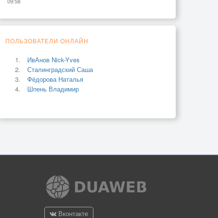
09:58
ПОЛЬЗОВАТЕЛИ ОНЛАЙН
ИвАнов Nick-Yves
Сталинградский Саша
Фёдорова Наталья
Шпень Владимир
Вконтакте