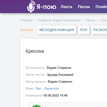
Лента
Песни
Плей
Главная
Спирихин Вадим Николаевич
Песни
Кре
МЕЛОДЕКЛАМАЦИЯ
ПОП
РАЗНО
ЖАНРЫ:
Креолка
Исполнитель
Вадим Спирихин
Автор текста
Эдуард Багрицкий
Автор музыки
Вадим Спирихин
Жанр
Поп
,
Латин-поп
Размещено
05.06.2022 16:48