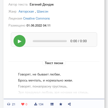
Автор текста
Евгений Дюндик
Жанр
Авторская
,
Шансон
Лицензия
Creative Commons
Размещено
01.06.2022 04:11
▶
0:00 / 0:00
Текст песни
Говорят, не бывает любви,
Брось мечтать, и нормально живи.
Говорят, понапрасну грустишь,
Зря придумал любовь зря ночами не спишь.
Я ж упрямо твержу сам себе, она есть,
21
Не в мечтах, не во сне, она здесь.
0
134