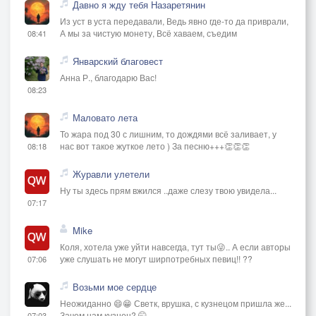
Давно я жду тебя Назаретянин
Из уст в уста передавали, Ведь явно где-то да приврали,
А мы за чистую монету, Всё хаваем, съедим
08:41
Январский благовест
Анна Р., благодарю Вас!
08:23
Маловато лета
То жара под 30 с лишним, то дождями всё заливает, у
нас вот такое жуткое лето ) За песню+++👏👏👏
08:18
Журавли улетели
Ну ты здесь прям вжился ..даже слезу твою увидела...
07:17
Mike
Коля, хотела уже уйти навсегда, тут ты😜.. А если авторы
уже слушать не могут ширпотребных певиц!! ??
07:06
Возьми мое сердце
Неожиданно 😄😁 Светк, врушка, с кузнецом пришла же...
Зачем нам кузнец? 🤭
07:03