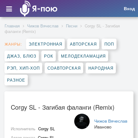
Вход
Главная
Чижов Вячеслав
Песни
Corgy SL - Загибая
фаланги (Remix)
ЭЛЕКТРОННАЯ
АВТОРСКАЯ
ПОП
ЖАНРЫ:
ДЖАЗ, БЛЮЗ
РОК
МЕЛОДЕКЛАМАЦИЯ
РЭП, ХИП-ХОП
СОАВТОРСКАЯ
НАРОДНАЯ
РАЗНОЕ
Corgy SL - Загибая фаланги (Remix)
Чижов Вячеслав
Иваново
Исполнитель
Corgy SL
Автор текста
Corgy SL