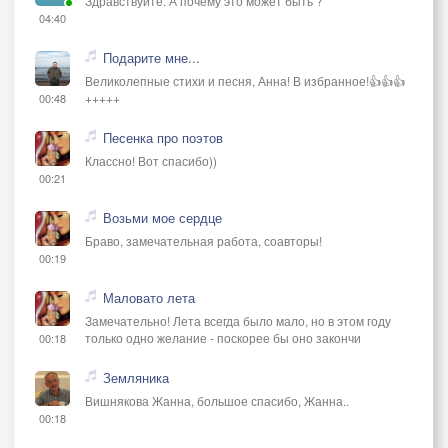
Здравствуйте. А почему это может быть ?
04:40
Подарите мне...
Великолепные стихи и песня, Анна! В избранное!👍👍👍
+++++
00:48
Песенка про поэтов
Классно! Вот спасибо))
00:21
Возьми мое сердце
Браво, замечательная работа, соавторы!
00:19
Маловато лета
Замечательно! Лета всегда было мало, но в этом году
только одно желание - поскорее бы оно закончи
00:18
Земляника
Вишнякова Жанна, большое спасибо, Жанна..
00:18