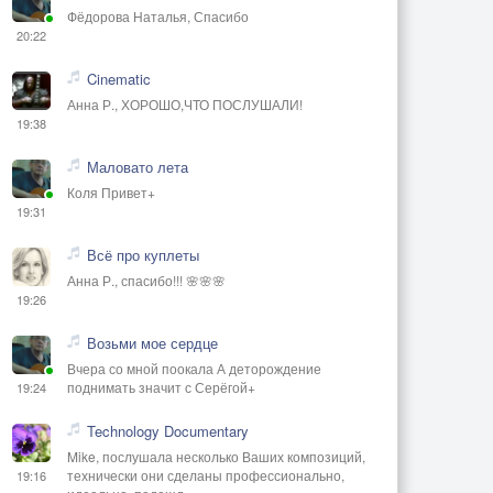
Фёдорова Наталья, Спасибо
20:22
Cinematic
Анна Р., ХОРОШО,ЧТО ПОСЛУШАЛИ!
19:38
Маловато лета
Коля Привет+
19:31
Всё про куплеты
Анна Р., спасибо!!! 🌸🌸🌸
19:26
Возьми мое сердце
Вчера со мной поокала А деторождение
поднимать значит с Серёгой+
19:24
Technology Documentary
Mike, послушала несколько Ваших композиций,
технически они сделаны профессионально,
19:16