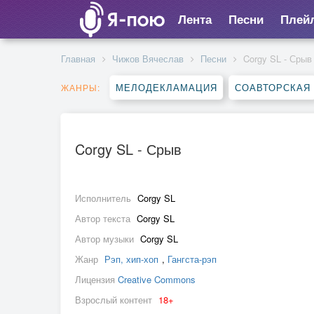
Лента
Песни
Плей
Главная
Чижов Вячеслав
Песни
Corgy SL - Срыв
МЕЛОДЕКЛАМАЦИЯ
СОАВТОРСКАЯ
ЖАНРЫ:
Corgy SL - Срыв
Исполнитель
Corgy SL
Автор текста
Corgy SL
Автор музыки
Corgy SL
Жанр
Рэп, хип-хоп
,
Гангста-рэп
Лицензия
Creative Commons
Взрослый контент
18+