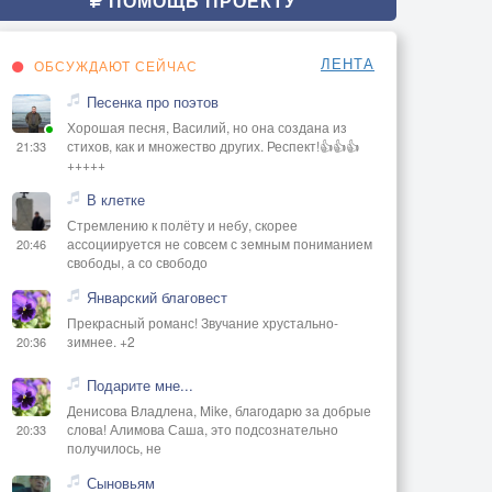
ПОМОЩЬ ПРОЕКТУ
ЛЕНТА
ОБСУЖДАЮТ СЕЙЧАС
Песенка про поэтов
Хорошая песня, Василий, но она создана из
стихов, как и множество других. Респект!👍👍👍
21:33
+++++
В клетке
Стремлению к полёту и небу, скорее
ассоциируется не совсем с земным пониманием
20:46
свободы, а со свободо
Январский благовест
Прекрасный романс! Звучание хрустально-
зимнее. +2
20:36
Подарите мне...
Денисова Владлена, Mike, благодарю за добрые
слова! Алимова Саша, это подсознательно
20:33
получилось, не
Сыновьям