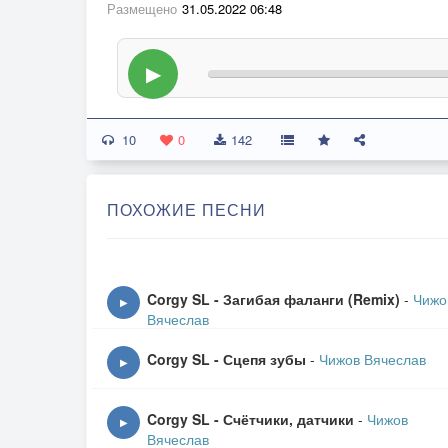
Размещено
31.05.2022 06:48
▶
10
0
142
ПОХОЖИЕ ПЕСНИ
Corgy SL - Загибая фаланги (Remix)
-
Чижо
▶
Вячеслав
Corgy SL - Сцепя зубы
-
Чижов Вячеслав
▶
Corgy SL - Счётчики, датчики
-
Чижов
▶
Вячеслав