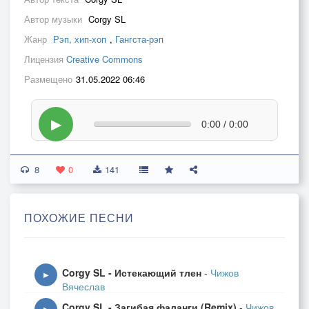
Автор музыки
Corgy SL
Жанр
Рэп, хип-хоп
,
Гангста-рэп
Лицензия
Creative Commons
Размещено
31.05.2022 06:46
▶
0:00 / 0:00
8
0
141
ПОХОЖИЕ ПЕСНИ
Corgy SL - Истекающий тлен
-
Чижов
▶
Вячеслав
Corgy SL - Загибая фаланги (Remix)
-
Чижов