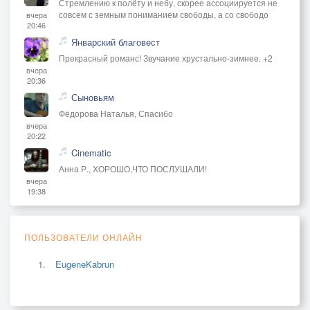
Стремлению к полёту и небу, скорее ассоциируется не
совсем с земным пониманием свободы, а со свободо
вчера
20:46
Январский благовест
Прекрасный романс! Звучание хрустально-зимнее. +2
вчера
20:36
Сыновьям
Фёдорова Наталья, Спасибо
вчера
20:22
Cinematic
Анна Р., ХОРОШО,ЧТО ПОСЛУШАЛИ!
вчера
19:38
ПОЛЬЗОВАТЕЛИ ОНЛАЙН
EugeneKabrun