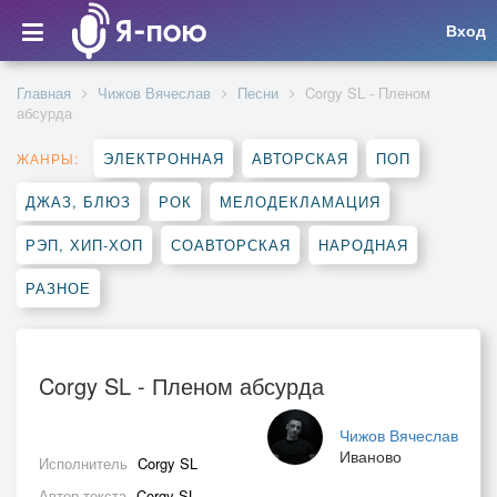
Вход
Главная
Чижов Вячеслав
Песни
Corgy SL - Пленом
абсурда
ЭЛЕКТРОННАЯ
АВТОРСКАЯ
ПОП
ЖАНРЫ:
ДЖАЗ, БЛЮЗ
РОК
МЕЛОДЕКЛАМАЦИЯ
РЭП, ХИП-ХОП
СОАВТОРСКАЯ
НАРОДНАЯ
РАЗНОЕ
Corgy SL - Пленом абсурда
Чижов Вячеслав
Иваново
Исполнитель
Corgy SL
Автор текста
Corgy SL