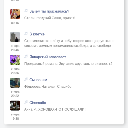
Зачем ты приснилась?
Сталинградский Саша, привет!
00:16
В клетке
Стремлению к полёту и небу, скорее ассоциируется не
совсем с земным пониманием свободы, а со свободо
вчера
20:46
Январский благовест
Прекрасный романс! Звучание хрустально-зимнее. +2
вчера
20:36
Сыновьям
Фёдорова Наталья, Спасибо
вчера
20:22
Cinematic
Анна Р., ХОРОШО,ЧТО ПОСЛУШАЛИ!
вчера
19:38