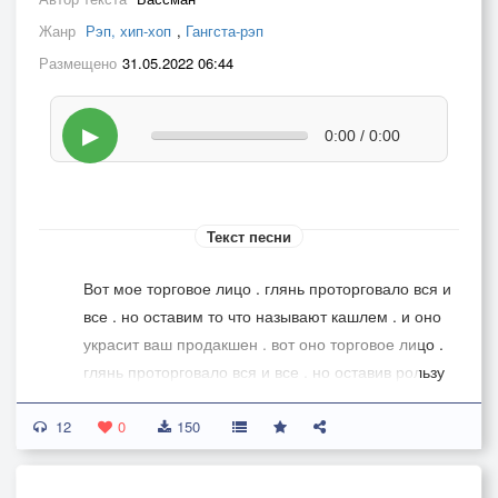
Жанр
Рэп, хип-хоп
,
Гангста-рэп
Размещено
31.05.2022 06:44
▶
0:00 / 0:00
Текст песни
Вот мое торговое лицо . глянь проторговало вся и
все . но оставим то что называют кашлем . и оно
украсит ваш продакшен . вот оно торговое лицо .
глянь проторговало вся и все . но оставив рользу
на пару . истину которой я живу .....
12
0
150