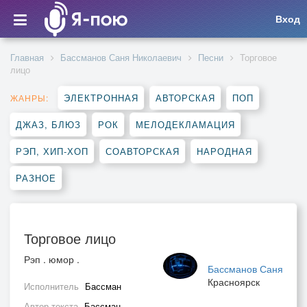
Вход
Главная
Бассманов Саня Николаевич
Песни
Торговое
лицо
ЭЛЕКТРОННАЯ
АВТОРСКАЯ
ПОП
ЖАНРЫ:
ДЖАЗ, БЛЮЗ
РОК
МЕЛОДЕКЛАМАЦИЯ
РЭП, ХИП-ХОП
СОАВТОРСКАЯ
НАРОДНАЯ
РАЗНОЕ
Торговое лицо
Рэп . юмор .
Бассманов Саня
Красноярск
Исполнитель
Бассман
Автор текста
Бассман