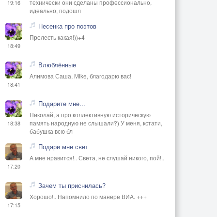
технически они сделаны профессионально,
19:16
идеально, подошл
Песенка про поэтов
Прелесть какая!))+4
18:49
Влюблённые
Алимова Саша, Mike, благодарю вас!
18:41
Подарите мне...
Николай, а про коллективную историческую
память народную не слышали?) У меня, кстати,
18:38
бабушка всю бл
Подари мне свет
А мне нравится!.. Света, не слушай никого, пой!..
17:20
Зачем ты приснилась?
Хорошо!.. Напомнило по манере ВИА. +++
17:15