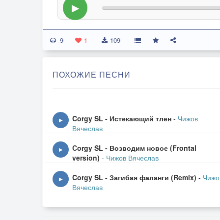
▶
9
1
109
ПОХОЖИЕ ПЕСНИ
Corgy SL - Истекающий тлен
-
Чижов
▶
Вячеслав
Corgy SL - Возводим новое (Frontal
▶
version)
-
Чижов Вячеслав
Corgy SL - Загибая фаланги (Remix)
-
Чижо
▶
Вячеслав