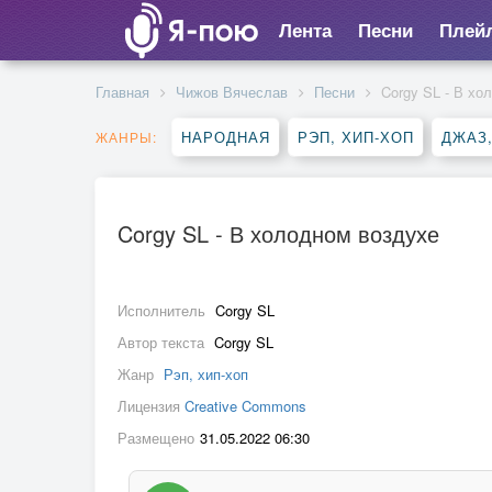
Лента
Песни
Плей
Главная
Чижов Вячеслав
Песни
Corgy SL - В хо
НАРОДНАЯ
РЭП, ХИП-ХОП
ДЖАЗ
ЖАНРЫ:
Corgy SL - В холодном воздухе
Исполнитель
Corgy SL
Автор текста
Corgy SL
Жанр
Рэп, хип-хоп
Лицензия
Creative Commons
Размещено
31.05.2022 06:30