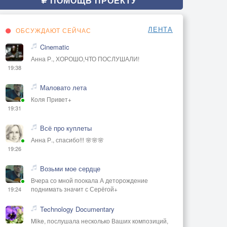
ПОМОЩЬ ПРОЕКТУ
ЛЕНТА
ОБСУЖДАЮТ СЕЙЧАС
Cinematic
Анна Р., ХОРОШО,ЧТО ПОСЛУШАЛИ!
19:38
Маловато лета
Коля Привет+
19:31
Всё про куплеты
Анна Р., спасибо!!! 🌸🌸🌸
19:26
Возьми мое сердце
Вчера со мной поокала А деторождение
поднимать значит с Серёгой+
19:24
Technology Documentary
Mike, послушала несколько Ваших композиций,