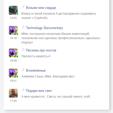
Возьми мое сердце
Вчера со мной поокала А деторождение поднимать
значит с Серёгой+
19:24
Technology Documentary
Mike, послушала несколько Ваших композиций,
технически они сделаны профессионально, идеально,
19:16
подошл
Песенка про поэтов
Прелесть какая!))+4
18:49
Влюблённые
Алимова Саша, Mike, благодарю вас!
18:41
Подари мне свет
А мне нравится!.. Света, не слушай никого, пой!..
17:20