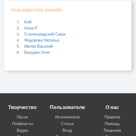
ПОЛЬЗОВАТЕЛИ ОНЛАЙН
KsK
Анна Р.
Сталинградский Саша
Фёдорова Наталья
Ивлев Василий
Бачурин Олег
Творчество
Пользователи
О нас
Песни
Исполнители
Правила
Плейлисты
Статьи
Помощь
Видео
Вход
Лицензия