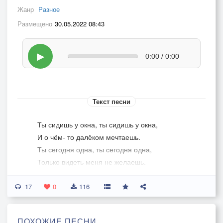
Жанр
Разное
Размещено
30.05.2022 08:43
▶
0:00 / 0:00
Текст песни
Ты сидишь у окна, ты сидишь у окна,
И о чём- то далёком мечтаешь.
Ты сегодня одна, ты сегодня одна,
Только видеть меня не желаешь.
-
17
Я стою под окном, под знакомым окном,
0
116
Сквозь стекло взгляд твой вижу я томный.
Знаю я об одном, знаю я об одном:
ПОХОЖИЕ ПЕСНИ