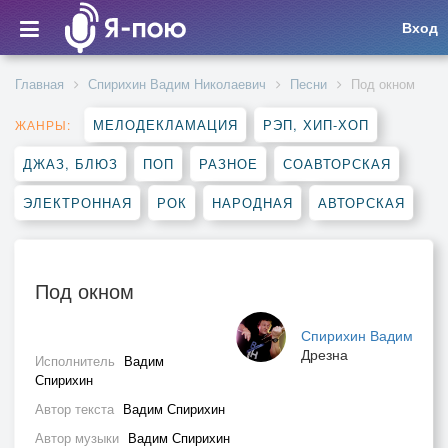
Вход
Главная
Спирихин Вадим Николаевич
Песни
Под окном
МЕЛОДЕКЛАМАЦИЯ
РЭП, ХИП-ХОП
ЖАНРЫ:
ДЖАЗ, БЛЮЗ
ПОП
РАЗНОЕ
СОАВТОРСКАЯ
ЭЛЕКТРОННАЯ
РОК
НАРОДНАЯ
АВТОРСКАЯ
Под окном
Спирихин Вадим
Дрезна
Исполнитель
Вадим
Спирихин
Автор текста
Вадим Спирихин
Автор музыки
Вадим Спирихин