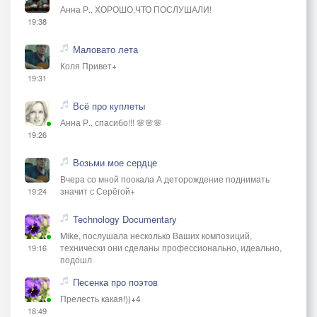
Анна Р., ХОРОШО,ЧТО ПОСЛУШАЛИ!
19:38
Маловато лета
Коля Привет+
19:31
Всё про куплеты
Анна Р., спасибо!!! 🌸🌸🌸
19:26
Возьми мое сердце
Вчера со мной поокала А деторождение поднимать
значит с Серёгой+
19:24
Technology Documentary
Mike, послушала несколько Ваших композиций,
технически они сделаны профессионально, идеально,
19:16
подошл
Песенка про поэтов
Прелесть какая!))+4
18:49