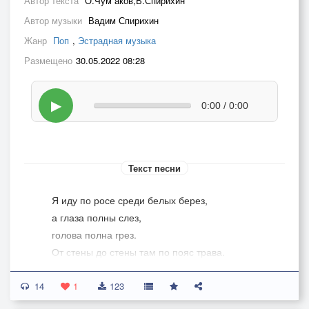
Автор текста
О.Чум аков,В.Спирихин
Автор музыки
Вадим Спирихин
Жанр
Поп
,
Эстрадная музыка
Размещено
30.05.2022 08:28
▶
0:00 / 0:00
Текст песни
Я иду по росе среди белых берез,
а глаза полны слез,
голова полна грез.
От стены до стены там по пояс трава.
Может ты и права,
14
ни к чему нам слова.
1
123
Почему же я здесь, от стены до стены,