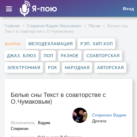
Вход
Главная
Спирихин Вадим Николаевич
Песни
Белые сны
Текст в соавторстве с О.Чумаковым)
МЕЛОДЕКЛАМАЦИЯ
РЭП, ХИП-ХОП
ЖАНРЫ:
ДЖАЗ, БЛЮЗ
ПОП
РАЗНОЕ
СОАВТОРСКАЯ
ЭЛЕКТРОННАЯ
РОК
НАРОДНАЯ
АВТОРСКАЯ
Белые сны Текст в соавторстве с
О.Чумаковым)
Спирихин Вадим
Дрезна
Исполнитель
Вадим
Спирихин