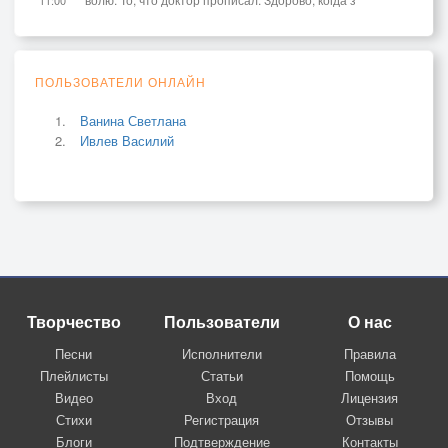
Мой неструганый тесный ночлег
Поплывёт по извилистым водам.
ПОЛЬЗОВАТЕЛИ ОНЛАЙН
Ванина Светлана
Ивлев Василий
Творчество
Пользователи
О нас
Песни
Исполнители
Правила
Плейлисты
Статьи
Помощь
Видео
Вход
Лицензия
Стихи
Регистрация
Отзывы
Блоги
Подтверждение
Контакты