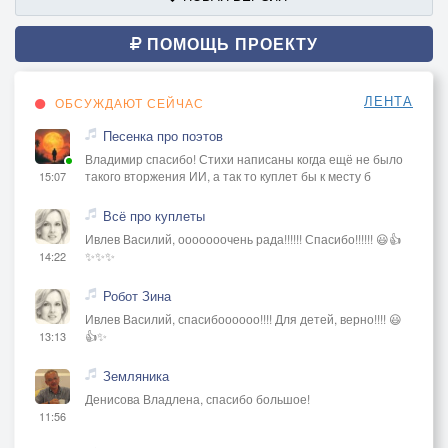
Над чахоткой чухонских болот
ПОМОЩЬ ПРОЕКТУ
Комариных бетонных каморок –
ЛЕНТА
ОБСУЖДАЮТ СЕЙЧАС
Колыхается призрачный флот,
Песенка про поэтов
Владимир спасибо! Стихи написаны когда ещё не было
И булыжник бурлит за кормою.
такого вторжения ИИ, а так то куплет бы к месту б
15:07
Этот город, в который сбегу,
Всё про куплеты
Ивлев Василий, ооооооочень рада!!!!!! Спасибо!!!!!! 😃👍
✨✨✨
14:22
Зеленеющий злой позолотой –
Робот Зина
На гравюрном голландском снегу
Ивлев Василий, спасибоооооо!!!! Для детей, верно!!!! 😃
👍✨
13:13
Вдоволь харкает бурой мокротой.
Земляника
Денисова Владлена, спасибо большое!
Я глотаю расплавленный лёд –
11:56