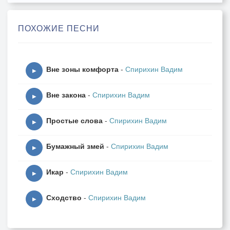
Беззащитные перед бедою?
ПОХОЖИЕ ПЕСНИ
Я глотаю расплавленный лёд,
Именуемый кем-то водою.
Вне зоны комфорта
-
Спирихин Вадим
▶
Ломоть хлеба и вдоволь тоски;
Вне закона
-
Спирихин Вадим
▶
Безымянные серые стёкла,
Простые слова
-
Спирихин Вадим
▶
На ладонях моих городских –
Бумажный змей
-
Спирихин Вадим
▶
Горький снег слюдяного Востока.
Икар
-
Спирихин Вадим
Этот город, в котором зима –
▶
Как старик, обескровленный болью, –
Сходство
-
Спирихин Вадим
▶
Я, ещё не сошедший с ума,