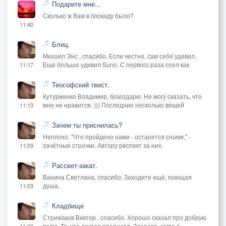
Подарите мне...
Мне уже никогда не напиться.
Сколько ж Вам в блокаду было?
11:40
Недолёт – и опять перелёт;
Блиц.
Михаил Энс , спасибо. Если честно, сам себя удивил.
Перелётные серые птицы.
Ещё больше удивил Suno. С первого раза спел как
11:17
Эти брови вразлёт; этот бред
Теософский твист.
Кутурженко Владимир, благодарю. Не могу сказать, что
мне не нравится. ))) Последние несколько вещей
11:13
Бормотанья и долготерпенья.
Зачем ты приснилась?
Этот бархатный чёрный берет –
Неплохо. "Что пройдено нами - останется снами," -
зачётные строчки. Автору респект за них.
11:09
Петушиные алые перья.
Рассвет-закат.
Ванина Светлана, спасибо. Заходите ещё, поющая
Имена незапамятных рек
душа.
11:03
Кладбище
И озноб заповедной свободы–
Стрижаков Виктор , спасибо. Хорошо сказал про добрую
волю. То, что доктор прописал. Здорово, когда з
11:00