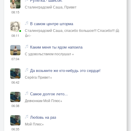
Рулетка.- шансон.
Сталинградский Саша, Привет
08:15
В самом центре шторма
Сталинградский Саша, спасибо большое!!! Спасибо!!! 🤗
👍✨
08:11
Каким меня ты ядом напоила
С удовольствием послушал +
07:04
Да возьмите же кто-нибудь это сердце!
Серёга Привет+
06:42
Самое долгое лето...
Девчонкам Мой Плюс+
06:38
Любовь на раз
Мой Плюс+
06:35