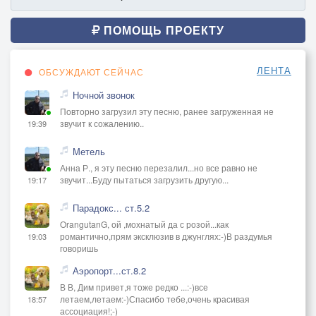
Искандер – это вовсе не клизма.
Вы попрыгайте, это – москаль!
ПОМОЩЬ ПРОЕКТУ
27.04.2022
ЛЕНТА
ОБСУЖДАЮТ СЕЙЧАС
Ночной звонок
Повторно загрузил эту песню, ранее загруженная не
звучит к сожалению..
19:39
Метель
Анна Р., я эту песню перезалил...но все равно не
звучит...Буду пытаться загрузить другую...
19:17
Парадокс... ст.5.2
OrangutanG, ой ,мохнатый да с розой...как
романтично,прям эксклюзив в джунглях:-)В раздумья
19:03
говоришь
Аэропорт...ст.8.2
В В, Дим привет,я тоже редко ...:-)все
летаем,летаем:-)Спасибо тебе,очень красивая
18:57
ассоциация!;-)