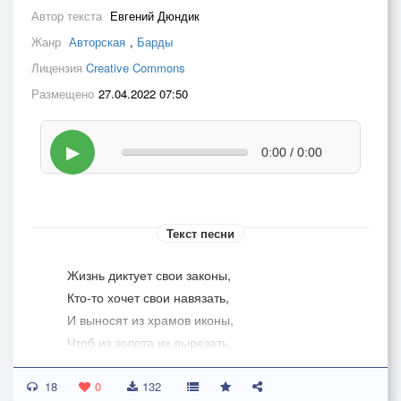
Автор текста
Евгений Дюндик
Жанр
Авторская
,
Барды
Лицензия
Creative Commons
Размещено
27.04.2022 07:50
▶
0:00 / 0:00
Текст песни
Жизнь диктует свои законы,
Кто-то хочет свои навязать,
И выносят из храмов иконы,
Чтоб из золота их вырезать.
Факела, сатанинские флаги
18
И ножей беспощадная сталь.
0
132