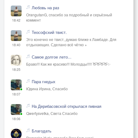
Любовь на раз
OrangutanG, спасибо за подробный и серьёзный
коммент
18:42
Теософский твист.
Это конечно не твист, думаю ближе к Ламбаде. Для
отдыхающих. Сделано всё чётко +
18:40
Самое долгое лето...
Браво!!! Как же красиво!!! Молодцы!!!!! 👋👋👋👋✨
18:25
Пара гнедых
Юдина Ирина, Спасибо
18:07
На Дерибасовской открылася пивная
Qwertysvetka, Света Спасибо
18:06
Благодать
Romanko Yuriy, спасибо Вам большое!