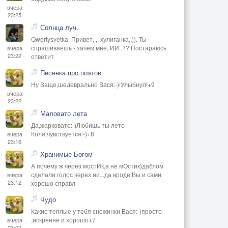
вчера
23:25
Солнца луч.
Qwertysvetka. Привет, ,, хулиганка,,)). Ты
спрашиваешь - зачем мне, ИИ..?? Постараюсь
вчера
23:22
ответит
Песенка про поэтов
Ну Ваще,шедеврально Вася:-)!Улыбнул!+9
вчера
23:22
Маловато лета
Да,жарковато:-)Любишь ты лето
Коля,чувствуется:-)+8
вчера
23:16
Хранимые Богом
А почему ж через мостИк,а не мОстик)даблом
сделали голос через ии...да вроде Вы и сами
вчера
23:12
хорошо справл
Чудо
Какие теплые у тебя снежинки Вася:-)просто
,искренне и хорошо+7
вчера
23:07