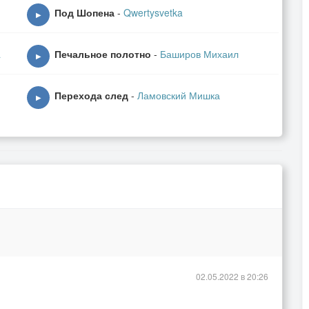
Под Шопена
-
Qwertysvetka
▶
a
Печальное полотно
-
Баширов Михаил
▶
Перехода след
-
Ламовский Мишка
▶
02.05.2022 в 20:26