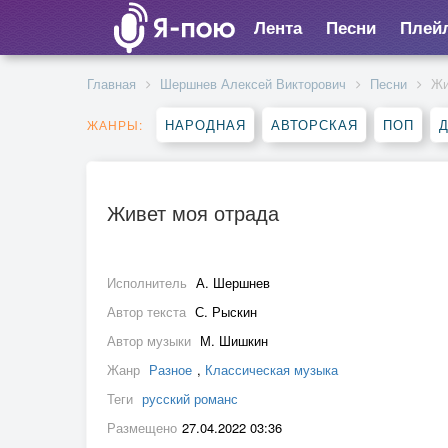
Лента
Песни
Плей
Главная
Шершнев Алексей Викторович
Песни
Жи
НАРОДНАЯ
АВТОРСКАЯ
ПОП
ЖАНРЫ:
Живет моя отрада
Исполнитель
А. Шершнев
Автор текста
С. Рыскин
Автор музыки
М. Шишкин
Жанр
Разное
,
Классическая музыка
Теги
русский романс
Размещено
27.04.2022 03:36