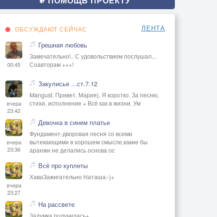
ПОМОЩЬ ПРОЕКТУ
ЛЕНТА
ОБСУЖДАЮТ СЕЙЧАС
Грешная любовь
Замечательно!.. С удовольствием послушал...
Соавторам +++!
00:45
Закулисье ...ст.7.12
Mangust. Привет, Мария). Я коротко. За песню,
стихи, исполнение + Всё как в жизни. Ум
вчера
23:42
Девочка в синем платье
Фундамент-дворовая песня со всеми
вытекающими в хорошем смысле,какие бы
вчера
23:36
аранжи не делались основа ос
Всё про куплеты
ХаваЗажигательно Наташа:-)+
вчера
23:27
На рассвете
Задумка получилась+