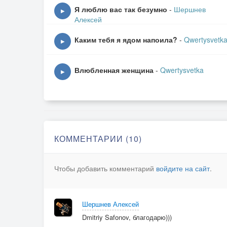
И брошусь в ноги к ней.
Я люблю вас так безумно
-
Шершнев
▶
Была бы только ночка
Алексей
Сегодня потемней.
Каким тебя я ядом напоила?
-
Qwertysvetk
▶
Была бы только ночка
Сегодня потемней.
Влюбленная женщина
-
Qwertysvetka
▶
Была бы только тройка
Да тройка порезвей.
Живет моя отрада
В высоком терему,
КОММЕНТАРИИ (10)
А в терем тот высокий
Нет хода никому.
Чтобы добавить комментарий
войдите на сайт
.
Шершнев Алексей
Dmitriy Safonov, благодарю)))