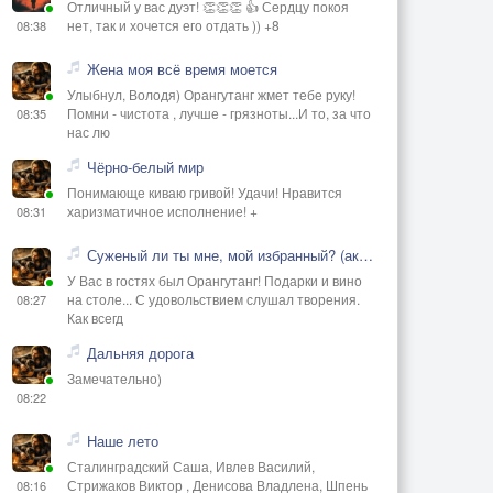
Отличный у вас дуэт! 👏👏👏 👍 Сердцу покоя
нет, так и хочется его отдать )) +8
08:38
Жена моя всё время моется
Улыбнул, Володя) Орангутанг жмет тебе руку!
Помни - чистота , лучше - грязноты...И то, за что
08:35
нас лю
Чёрно-белый мир
Понимающе киваю гривой! Удачи! Нравится
харизматичное исполнение! +
08:31
Суженый ли ты мне, мой избранный? (акустика)
У Вас в гостях был Орангутанг! Подарки и вино
на столе... С удовольствием слушал творения.
08:27
Как всегд
Дальняя дорога
Замечательно)
08:22
Наше лето
Сталинградский Саша, Ивлев Василий,
Стрижаков Виктор , Денисова Владлена, Шпень
08:16