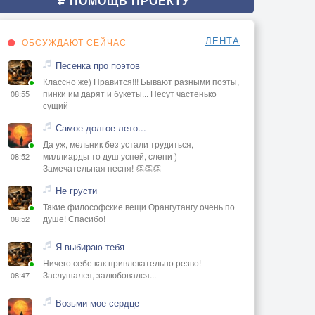
ПОМОЩЬ ПРОЕКТУ
ЛЕНТА
ОБСУЖДАЮТ СЕЙЧАС
Песенка про поэтов
Классно же) Нравится!!! Бывают разными поэты,
пинки им дарят и букеты... Несут частенько
08:55
сущий
Самое долгое лето...
Да уж, мельник без устали трудиться,
миллиарды то душ успей, слепи )
08:52
Замечательная песня! 👏👏👏
Не грусти
Такие философские вещи Орангутангу очень по
душе! Спасибо!
08:52
Я выбираю тебя
Ничего себе как привлекательно резво!
Заслушался, залюбовался...
08:47
Возьми мое сердце