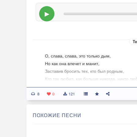
▶
Те
О, слава, слава, это только дым,
Но как она влечет и манит,
Заставив бросить тех, кто был родным,
Кто так любил, как больше никогда, никто люб
И вот, за ней неувядающей помчался,
8
Оставив ту, кто так тебя любил,
0
121
Остаток жизни весь в комочек сжался,
А кубок счастья только пригубил…
ПОХОЖИЕ ПЕСНИ
О, дивный мир шопеновского вальса!
Как кружит голову невиданный успех…