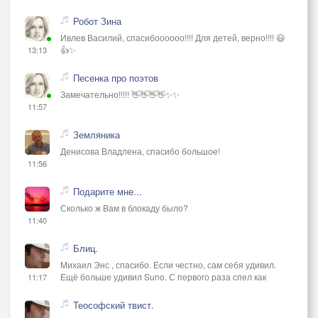
Робот Зина
Ивлев Василий, спасибоооооо!!!! Для детей, верно!!!! 😃
👍✨
13:13
Песенка про поэтов
Замечательно!!!!! 👋👋👋👋✨✨
11:57
Земляника
Денисова Владлена, спасибо большое!
11:56
Подарите мне...
Сколько ж Вам в блокаду было?
11:40
Блиц.
Михаил Энс , спасибо. Если честно, сам себя удивил.
Ещё больше удивил Suno. С первого раза спел как
11:17
Теософский твист.