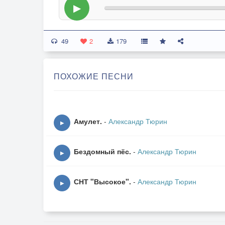
▶
49
2
179
ПОХОЖИЕ ПЕСНИ
Амулет.
-
Александр Тюрин
▶
Бездомный пёс.
-
Александр Тюрин
▶
СНТ "Высокое".
-
Александр Тюрин
▶