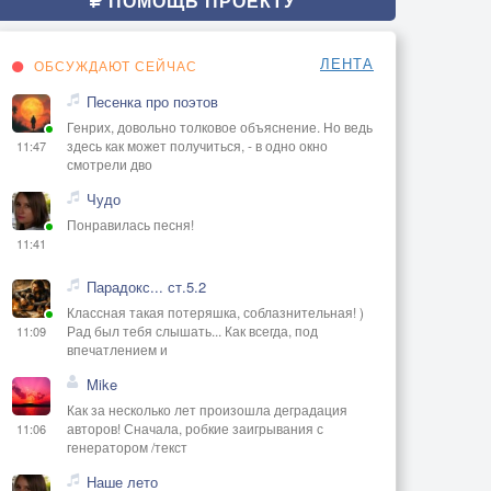
ПОМОЩЬ ПРОЕКТУ
ЛЕНТА
ОБСУЖДАЮТ СЕЙЧАС
Песенка про поэтов
Генрих, довольно толковое объяснение. Но ведь
здесь как может получиться, - в одно окно
11:47
смотрели дво
Чудо
Понравилась песня!
11:41
Парадокс... ст.5.2
Классная такая потеряшка, соблазнительная! )
Рад был тебя слышать... Как всегда, под
11:09
впечатлением и
Mike
Как за несколько лет произошла деградация
авторов! Сначала, робкие заигрывания с
11:06
генератором /текст
Наше лето