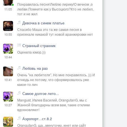
Понравилась песня!Люблю лирику!О вечном ,о
любви.Помните как у Высоцкого?Кто не любил,
11:05
тот и не жил
Девочка в синем платье
Спасибо Маша это та же самая песня в
оригинале никакой тут новой аранжировки нет
10:55
Странный странник
Оценила юмор.)))
10:44
Любовь на раз
Очень "на любителя". Но мне понравилось. ))) И
отнюдь не потому, что сформировалось уже
10:41
какое-то лич
Самое долгое лето...
Mangust, Ивлев Василий, OrangutanG, мы с
Жанной благодарны всем вам, такие отклики
10:27
вдохновляют!
Аэропорт...ст.8.2
OrangutanG, ща...минуточку, инет или сайт