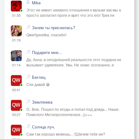
Mike
Этот не имеет никакого отношения к музыке как мы а
просто заплатил проге и врет что это его! Трек пе
01:55
Зачем ты приснилась?
Qwertysvetka, спасибо!
01:19
Подарите мне...
Да, Анна, в сегодняшней реальности этот подарок не
вызывает удивления. Увы. Не знаю: осознанно, и
01:14
Беглец
Спи давай 😁
00:41
Земляника
О.. Вов.. Пошел по ягоды и попал под дождь... Наше.
Помолого-Метеорологическое...))+++
00:27
Солнца луч.
Сам так хорошо можешь... 🤔Зачем тебе ии?