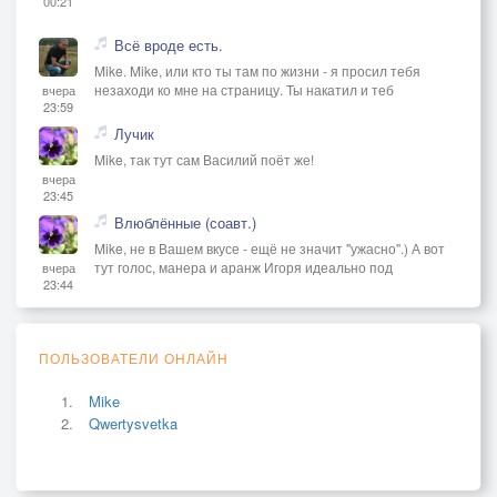
00:21
Всё вроде есть.
Mike. Mike, или кто ты там по жизни - я просил тебя
незаходи ко мне на страницу. Ты накатил и теб
вчера
23:59
Лучик
Mike, так тут сам Василий поёт же!
вчера
23:45
Влюблённые (соавт.)
Mike, не в Вашем вкусе - ещё не значит "ужасно".) А вот
тут голос, манера и аранж Игоря идеально под
вчера
23:44
ПОЛЬЗОВАТЕЛИ ОНЛАЙН
Mike
Qwertysvetka