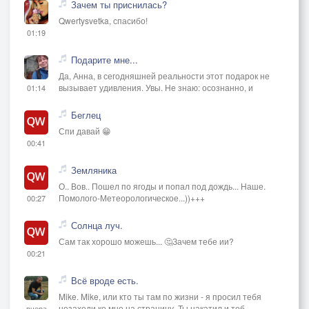
Зачем ты приснилась?
Qwertysvetka, спасибо!
01:19
Подарите мне...
Да, Анна, в сегодняшней реальности этот подарок не
вызывает удивления. Увы. Не знаю: осознанно, и
01:14
Беглец
Спи давай 😁
00:41
Земляника
О.. Вов.. Пошел по ягоды и попал под дождь... Наше.
Помолого-Метеорологическое...))+++
00:27
Солнца луч.
Сам так хорошо можешь... 🤔Зачем тебе ии?
00:21
Всё вроде есть.
Mike. Mike, или кто ты там по жизни - я просил тебя
незаходи ко мне на страницу. Ты накатил и теб
вчера