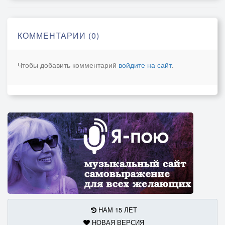
Сбросить груз в водопад, свою грусть утопить,
И вдыхать полной грудью шальную свободу.
КОММЕНТАРИИ (0)
Я тебя украду, как невесту в фате,
Унесу на руках за минуту до свадьбы,
Чтобы добавить комментарий
войдите на сайт
.
Чтобы ахнули все, осуждая меня,
Задыхаясь от зависти возле усадьбы.
А спустя много лет, по законам судьбы,
Завершив оборот в мироздании,
Пожалею о той, самой первой мечте,
И за все у тебя попрошу покаяния...
НАМ 15 ЛЕТ
НОВАЯ ВЕРСИЯ