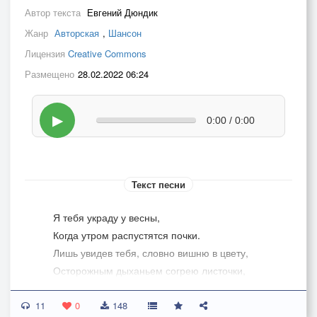
Автор текста
Евгений Дюндик
Жанр
Авторская
,
Шансон
Лицензия
Creative Commons
Размещено
28.02.2022 06:24
▶
0:00 / 0:00
Текст песни
Я тебя украду у весны,
Когда утром распустятся почки.
Лишь увидев тебя, словно вишню в цвету,
Осторожным дыханьем согрею листочки,
И поймаю тебя на лету,
11
Лепестком с расцветающей ветки.
0
148