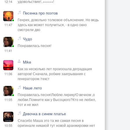
удовольствие!..+++++!
12:14
Песенка про поэтов
Генрих, довольно толковое объяснение. Но ведь
здесь как может получиться, - в одно окно
11:47
смотрели дво
Чудо
Понравилась песня!
11:41
Mike
Как за несколько лет произошла деградация
авторов! Сначала, робкие заигрывания с
11:06
генератором /текст
Наше лето
Понравилась песня!Люблю лирику!О вечном ,о
любви.Помните как у Высоцкого?Кто не любил,
11:05
тот и не жил
Девочка в синем платье
Спасибо Маша это та же самая песня в
оригинале никакой тут новой аранжировки нет
10:55