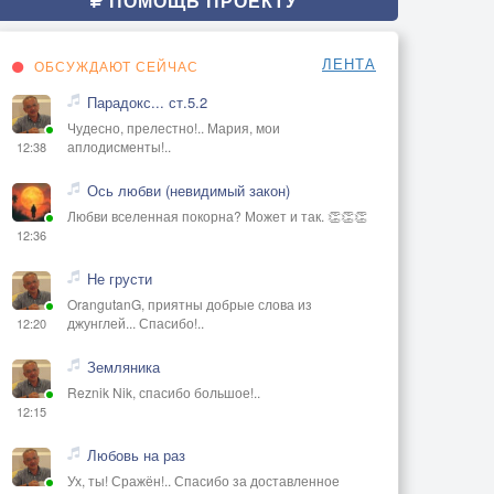
ПОМОЩЬ ПРОЕКТУ
ЛЕНТА
ОБСУЖДАЮТ СЕЙЧАС
Парадокс... ст.5.2
Чудесно, прелестно!.. Мария, мои
аплодисменты!..
12:38
Ось любви (невидимый закон)
Любви вселенная покорна? Может и так. 👏👏👏
12:36
Не грусти
OrangutanG, приятны добрые слова из
джунглей... Спасибо!..
12:20
Земляника
Reznik Nik, спасибо большое!..
12:15
Любовь на раз
Ух, ты! Сражён!.. Спасибо за доставленное