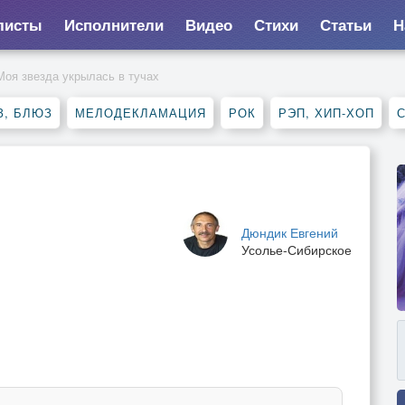
листы
Исполнители
Видео
Стихи
Статьи
Н
Моя звезда укрылась в тучах
З, БЛЮЗ
МЕЛОДЕКЛАМАЦИЯ
РОК
РЭП, ХИП-ХОП
Дюндик Евгений
Усолье-Сибирское