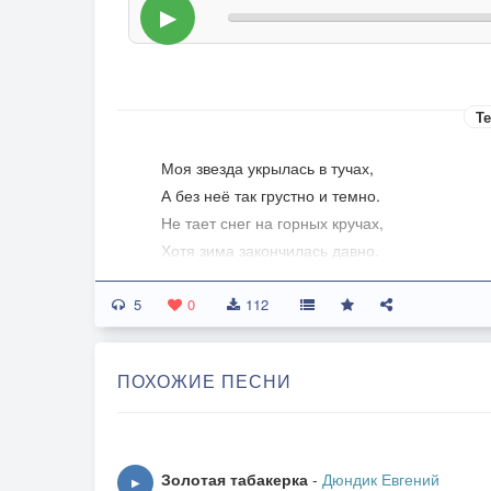
▶
Те
Моя звезда укрылась в тучах,
А без неё так грустно и темно.
Не тает снег на горных кручах,
Хотя зима закончилась давно.
Когда рассвет приходит незаметно
5
И разгоняет сумрак ночи по углам,
0
112
Не разглядеть уже звезды заветной,
А месяц с солнцем делят небо пополам…
ПОХОЖИЕ ПЕСНИ
Они встречаются и смотрят друг на друга,
И месяц тает в небе голубом.
Уже не вырваться из заколдованного круга
Золотая табакерка
-
Дюндик Евгений
▶