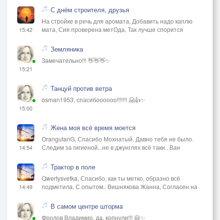
С днём строителя, друзья
На стройке в речь для аромата, Добавить надо каплю
мата, Сия проверена метОда, Так лучше спорится
15:42
Земляника
Замечательно!!! 👋👋👋✨
15:21
Танцуй против ветра
osman1953, спасибоооооо!!!!!!! 🤗👍✨
15:00
Жена моя всё время моется
OrangutanG, Спасибо Мохнатый. Давно тебя не было.
Следим за гигиеной...не в джунглях всё таки.. Ван
14:54
Трактор в поле
Qwertysvetka, Спасибо, как ты метко, образно всё
подметила. С опытом.. Вишнякова Жанна, Согласен на
14:49
В самом центре шторма
Фролов Владимир, да, копнули!!! 😃✨