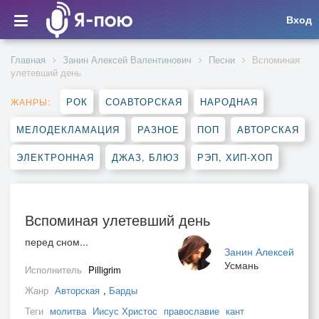
Вход
Главная
Занин Алексей Валентинович
Песни
Вспоминая
улетевший день
РОК
СОАВТОРСКАЯ
НАРОДНАЯ
ЖАНРЫ:
МЕЛОДЕКЛАМАЦИЯ
РАЗНОЕ
ПОП
АВТОРСКАЯ
ЭЛЕКТРОННАЯ
ДЖАЗ, БЛЮЗ
РЭП, ХИП-ХОП
Вспоминая улетевший день
перед сном...
Занин Алексей
Усмань
Исполнитель
Pilligrim
Жанр
Авторская
,
Барды
Теги
молитва
Иисус Христос
православие
кант