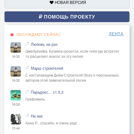
НОВАЯ ВЕРСИЯ
ПОМОЩЬ ПРОЕКТУ
ЛЕНТА
ОБСУЖДАЮТ СЕЙЧАС
Любовь на раз
Qwertysvetka, Куликов грозится, если тебя где встретит
то расцелует взасос за эту песню
16:35
Марш строителей
С наступающим Днём Строителя! Всех и персонально
авторов этой замечательной песни
16:32
Парадокс... ст.5.2
Графомань
16:28
На миг
Анна Р., спасибо, я очень рад!
15:44