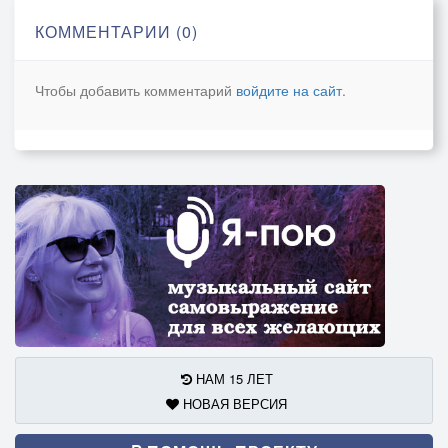
КОММЕНТАРИИ (0)
И незримой уликой из прошлого
Станет прежняя эта любовь.
Чтобы добавить комментарий
войдите на сайт
.
В ней уже не найти ни плохого, ни пошлого,
Но она вдруг припомнится вновь.
Может быть, та любовь, словно кража,
Словно дерзкий налёт на себя самого.
Но никто не заметил пропажи,
Даже сам я, не зная того.
А теперь мы стоим, как в музее,
В самом центре разрыва времён.
У заброшенных стен той любви Колизея
И на память зачем-то обломки берём.
Только пыль протирая на полках,
НАМ 15 ЛЕТ
Мы находим порой, что искали давно.
НОВАЯ ВЕРСИЯ
А потом, словно спим на иголках,
Вспоминая о счастье, что было дано.