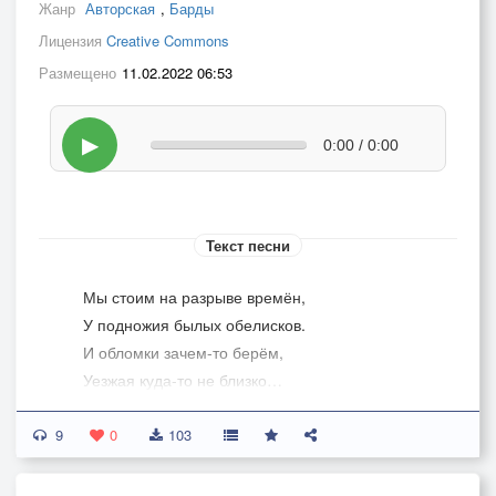
Жанр
Авторская
,
Барды
Лицензия
Creative Commons
Размещено
11.02.2022 06:53
▶
0:00 / 0:00
Текст песни
Мы стоим на разрыве времён,
У подножия былых обелисков.
И обломки зачем-то берём,
Уезжая куда-то не близко…
Протирая на полочках пыль,
9
Мы находим порой между книжек
0
103
Сувенир, что так дорог нам был,
От того, кого не было ближе.