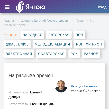
Вход
Главная
Дюндик Евгений Александрович
Песни
На
разрыве времён
НАРОДНАЯ
АВТОРСКАЯ
ПОП
ЖАНРЫ:
ДЖАЗ, БЛЮЗ
МЕЛОДЕКЛАМАЦИЯ
РЭП, ХИП-ХОП
ЭЛЕКТРОННАЯ
СОАВТОРСКАЯ
РОК
РАЗНОЕ
На разрыве времён
Дюндик Евгений
Усолье-Сибирское
Исполнитель
Евгений
Дюндик
Автор текста
Евгений Дюндик