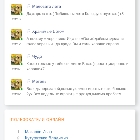
Маловато лета
Да,жарковато:-)Любишь ты лето Коля,чувствуется:-)+8
23:16
Хранимые Богом
А почему ж через мостИк,а не мОстик)даблом сделали
голос через ии...да вроде Вы и сами хорошо справл
23:12
Чудо
Какие теплые у тебя снежинки Вася:-)просто ,искренне и
хорошо+7
23:07
Метель
Володь перезалей,новые должны играть,те что больше
2ух-3ех недель не играют,не рухнул,видимо проблем
23:02
ПОЛЬЗОВАТЕЛИ ОНЛАЙН
Макаров Иван
Кутурженко Владимир