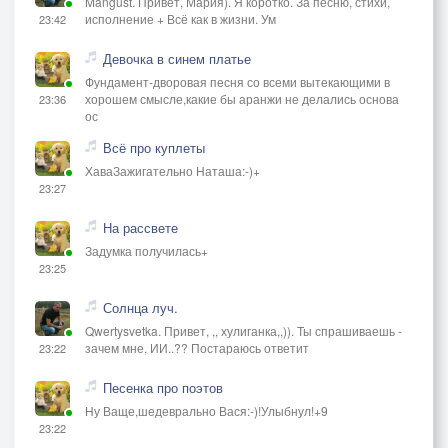
Mangust. Привет, Мария). Я коротко. За песню, стихи,
исполнение + Всё как в жизни. Ум
23:42
Девочка в синем платье
Фундамент-дворовая песня со всеми вытекающими в
хорошем смысле,какие бы аранжи не делались основа
23:36
ос
Всё про куплеты
ХаваЗажигательно Наташа:-)+
23:27
На рассвете
Задумка получилась+
23:25
Солнца луч.
Qwertysvetka. Привет, ,, хулиганка,,)). Ты спрашиваешь -
зачем мне, ИИ..?? Постараюсь ответит
23:22
Песенка про поэтов
Ну Ваще,шедеврально Вася:-)!Улыбнул!+9
23:22