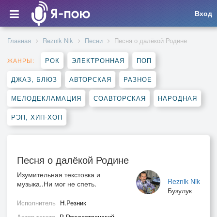
Вход
Главная
Reznik Nik
Песни
Песня о далёкой Родине
РОК
ЭЛЕКТРОННАЯ
ПОП
ЖАНРЫ:
ДЖАЗ, БЛЮЗ
АВТОРСКАЯ
РАЗНОЕ
МЕЛОДЕКЛАМАЦИЯ
СОАВТОРСКАЯ
НАРОДНАЯ
РЭП, ХИП-ХОП
Песня о далёкой Родине
Изумительная текстовка и
Reznik Nik
музыка..Ни мог не спеть.
Бузулук
Исполнитель
Н.Резник
Автор текста
Р.Рождественский