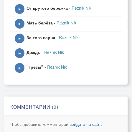
От крутого бережка
-
Reznik Nik
▶
Мать берёза
-
Reznik Nik
▶
За того парня
-
Reznik Nik
▶
Дождь
-
Reznik Nik
▶
"Грёзы"
-
Reznik Nik
▶
КОММЕНТАРИИ (0)
Чтобы добавить комментарий
войдите на сайт
.