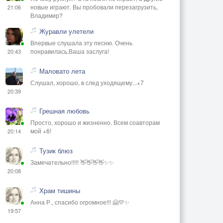
новые играют. Вы пробовали перезагрузить,
21:06
Владимир?
Журавли улетели
Впервые слушала эту песню. Очень
понравилась.Ваша заслуга!
20:43
Маловато лета
Слушал, хорошо, в след уходящему...+7
20:39
Грешная любовь
Просто, хорошо и жизненно. Всем соавторам
мой +6!
20:14
Тузик блюз
Замечательно!!!!! 👋👋👋👋✨✨
20:08
Храм тишины
Анна Р., спасибо огромное!!! 🤗💛✨
19:57