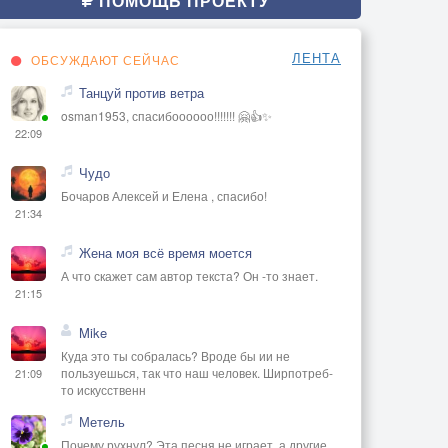
ПОМОЩЬ ПРОЕКТУ
ЛЕНТА
ОБСУЖДАЮТ СЕЙЧАС
Танцуй против ветра
osman1953, спасибоооооо!!!!!!! 🤗👍✨
22:09
Чудо
Бочаров Алексей и Елена , спасибо!
21:34
Жена моя всё время моется
А что скажет сам автор текста? Он -то знает.
21:15
Mike
Куда это ты собралась? Вроде бы ии не
пользуешься, так что наш человек. Ширпотреб-
21:09
то искусственн
Метель
Почему рухнул? Эта песня не играет, а другие