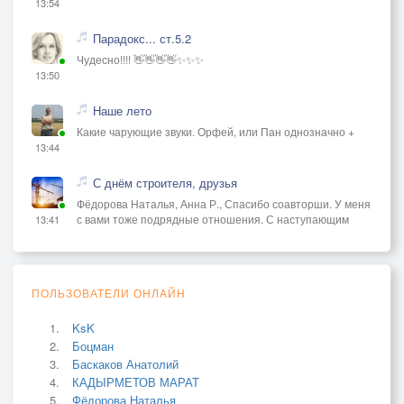
13:54
Парадокс... ст.5.2
Чудесно!!!! 👋👋👋👋✨✨✨
13:50
Наше лето
Какие чарующие звуки. Орфей, или Пан однозначно +
13:44
С днём строителя, друзья
Фёдорова Наталья, Анна Р., Спасибо соавторши. У меня
с вами тоже подрядные отношения. С наступающим
13:41
ПОЛЬЗОВАТЕЛИ ОНЛАЙН
KsK
Боцман
Баскаков Анатолий
КАДЫРМЕТОВ МАРАТ
Фёдорова Наталья