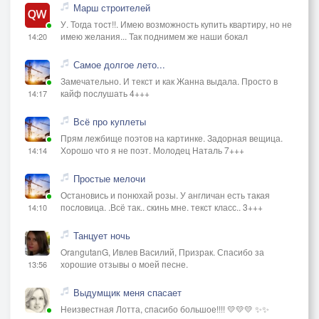
Марш строителей
У. Тогда тост!!. Имею возможность купить квартиру, но не
имею желания... Так поднимем же наши бокал
14:20
Самое долгое лето...
Замечательно. И текст и как Жанна выдала. Просто в
кайф послушать 4+++
14:17
Всё про куплеты
Прям лежбище поэтов на картинке. Задорная вещица.
Хорошо что я не поэт. Молодец Наталь 7+++
14:14
Простые мелочи
Остановись и понюхай розы. У англичан есть такая
пословица. .Всё так.. скинь мне. текст класс.. 3+++
14:10
Танцует ночь
OrangutanG, Ивлев Василий, Призрак. Спасибо за
хорошие отзывы о моей песне.
13:56
Выдумщик меня спасает
Неизвестная Лотта, спасибо большое!!!! 💛💛💛 ✨✨