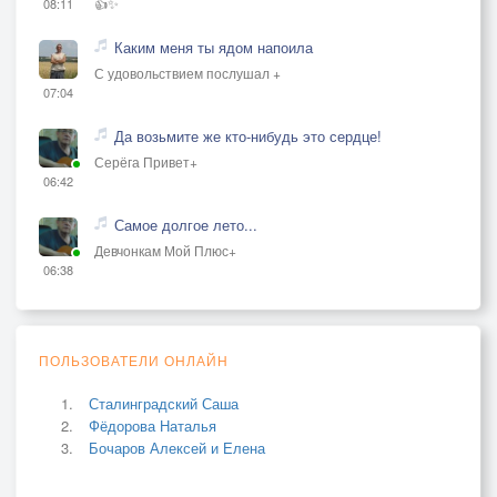
👍✨
08:11
Каким меня ты ядом напоила
С удовольствием послушал +
07:04
Да возьмите же кто-нибудь это сердце!
Серёга Привет+
06:42
Самое долгое лето...
Девчонкам Мой Плюс+
06:38
ПОЛЬЗОВАТЕЛИ ОНЛАЙН
Сталинградский Саша
Фёдорова Наталья
Бочаров Алексей и Елена