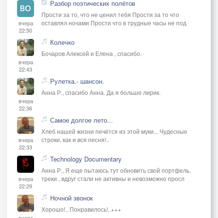
Разбор поэтических полётов
Прости за то, что не ценил тебя Прости за то что
оставлял ночами Прости что в трудные часы не под
вчера
22:50
Колечко
Бочаров Алексей и Елена , спасибо.
вчера
22:43
Рулетка.- шансон.
Анна Р., спасибо Анна. Да я больше лирик.
вчера
22:36
Самое долгое лето...
Хлеб нашей жизни печётся из этой муки... Чудесные
строки, как и вся песня!..
вчера
22:33
Technology Documentary
Анна Р., Я еще пытаюсь тут обновить свой портфель,
треки , вдруг стали не активны и невозможно просл
вчера
22:29
Ночной звонок
Хорошо!.. Понравилось!..+++
вчера