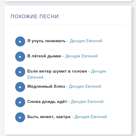
Застучат по лестнице сапожки.
Значит, вновь увижу очень скоро
ПОХОЖИЕ ПЕСНИ
Женщину с походкой дикой кошки…
Взгляд, разящий глаз её зелёных,
Я учусь понимать
-
Дюндик Евгений
Как укол рапиры прямо в сердце,
▶
Воплощение грёз неутолённых,
В лёгкой дымке
-
Дюндик Евгений
И к мечте распахнутая дверца…
▶
Если ветер шумит в голове
-
Дюндик
Что казалось раньше нереальным,
▶
Евгений
Вдруг проторит лунную дорожку,
Медленный блюз
-
Дюндик Евгений
И осветит лучиком хрустальным
▶
Женщину с глазами дикой кошки…
Снова дождь идёт
-
Дюндик Евгений
▶
Она будет властвовать над ночью,
Быть может, завтра
-
Дюндик Евгений
Обжигая нежностью и страстью,
▶
Даже если любит и не очень,
Прочь прогонит из души ненастье…