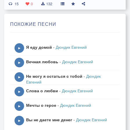
15
Что бывает в ясный день.
0
132
Он сверкающий такой,
Исчезает туча, словно тень.
ПОХОЖИЕ ПЕСНИ
Я б хотел узнать давно,
Кто-то видел этот дождь,
Я еду домой
-
Дюндик Евгений
Хоть однажды, всё равно,
▶
В ясный день его ты ждёшь?
Вечная любовь
-
Дюндик Евгений
А вчера, позавчера солнца не было вообще,
▶
Только дождь хлестал с небес.
Не могу я остаться с тобой
-
Дюндик
Так бывает и в душе,
▶
Евгений
Что печали прибавляют вес.
Слова о любви
-
Дюндик Евгений
▶
Бесконечен жизни путь,
Мечты о герое
-
Дюндик Евгений
В круговерти разных дел.
▶
Дни летят или порой ползут.
Вы не даете мне денег
-
Дюндик Евгений
Что поделать, это наш удел.
▶
Только время, в этом суть,