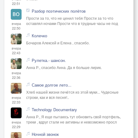
22:51
Разбор поэтических полётов
Прости за то, что не ценил тебя Прости за то что
оставлял ночами Прости что в трудные часы не под
вчера
22:50
Колечко
Бочаров Алексей и Елена , спасибо.
вчера
22:43
Рулетка.- шансон.
Анна Р., спасибо Анна. Да я больше лирик.
вчера
22:36
Самое долгое лето...
Хлеб нашей жизни печётся из этой муки... Чудесные
строки, как и вся песня!..
вчера
22:33
Technology Documentary
Анна Р., Я еще пытаюсь тут обновить свой портфель,
треки , вдруг стали не активны и невозможно просл
вчера
22:29
Ночной звонок