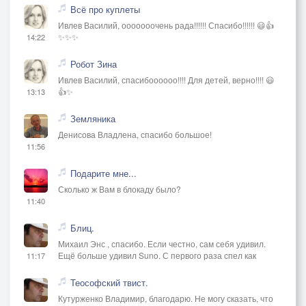
Всё про куплеты
Ивлев Василий, ооооооочень рада!!!!!! Спасибо!!!!!! 😃👍
✨✨✨
14:22
Робот Зина
Ивлев Василий, спасибоооооо!!!! Для детей, верно!!!! 😃
👍✨
13:13
Земляника
Денисова Владлена, спасибо большое!
11:56
Подарите мне...
Сколько ж Вам в блокаду было?
11:40
Блиц.
Михаил Энс , спасибо. Если честно, сам себя удивил.
Ещё больше удивил Suno. С первого раза спел как
11:17
Теософский твист.
Кутурженко Владимир, благодарю. Не могу сказать, что