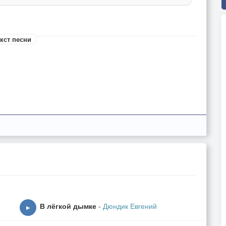
кст песни
В лёгкой дымке
-
Дюндик Евгений
▶