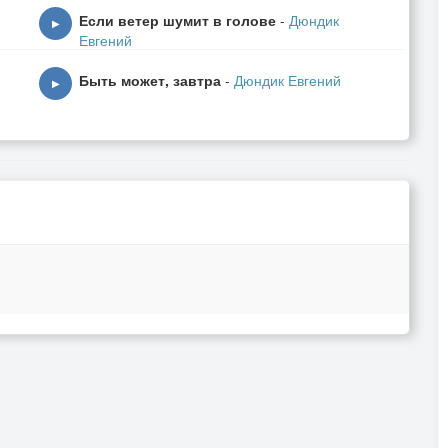
Если ветер шумит в голове
-
Дюндик
▶
Евгений
Быть может, завтра
-
Дюндик Евгений
▶
аяву.
ву.