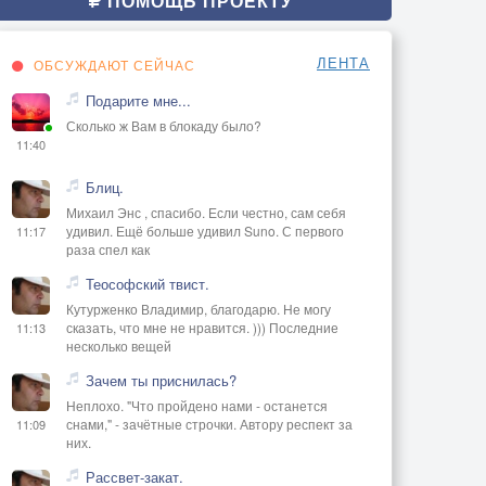
ПОМОЩЬ ПРОЕКТУ
ЛЕНТА
ОБСУЖДАЮТ СЕЙЧАС
Подарите мне...
Сколько ж Вам в блокаду было?
11:40
Блиц.
Михаил Энс , спасибо. Если честно, сам себя
удивил. Ещё больше удивил Suno. С первого
11:17
раза спел как
Теософский твист.
Кутурженко Владимир, благодарю. Не могу
сказать, что мне не нравится. ))) Последние
11:13
несколько вещей
Зачем ты приснилась?
Неплохо. "Что пройдено нами - останется
снами," - зачётные строчки. Автору респект за
11:09
них.
Рассвет-закат.