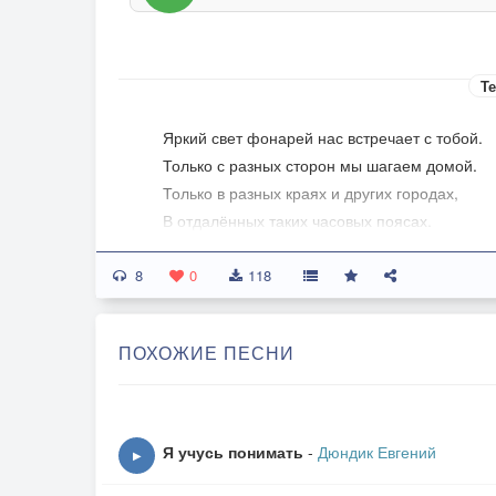
Те
Яркий свет фонарей нас встречает с тобой.
Только с разных сторон мы шагаем домой.
Только в разных краях и других городах,
В отдалённых таких часовых поясах.
Мимо мчится куда-то трамвай голубой,
8
Может быть он спешит на свидание с тобой.
0
118
Надо мной пролетает в ночи самолёт,
Может быть, он меня до тебя донесёт…
ПОХОЖИЕ ПЕСНИ
Может быть, я найду незнакомый мне дом,
На ступеньки присяду устало потом,
У дверей терпеливо тебя подожду,
Я учусь понимать
-
Дюндик Евгений
▶
И покорно ладони подставлю дождю