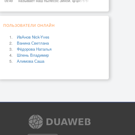
называет наш пылесос Зиной. 😃👍✨✨✨
09:49
ПОЛЬЗОВАТЕЛИ ОНЛАЙН
ИвАнов Nick-Yves
Ванина Светлана
Фёдорова Наталья
Шпень Владимир
Алимова Саша