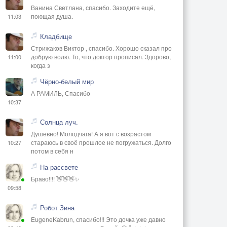
Ванина Светлана, спасибо. Заходите ещё,
поющая душа.
11:03
Кладбище
Стрижаков Виктор , спасибо. Хорошо сказал про
добрую волю. То, что доктор прописал. Здорово,
11:00
когда з
Чёрно-белый мир
А РАМИЛЬ, Спасибо
10:37
Солнца луч.
Душевно! Молодчага! А я вот с возрастом
стараюсь в своё прошлое не погружаться. Долго
10:27
потом в себя н
На рассвете
Браво!!!! 👋👋👋✨
09:58
Робот Зина
EugeneKabrun, спасибо!!! Это дочка уже давно