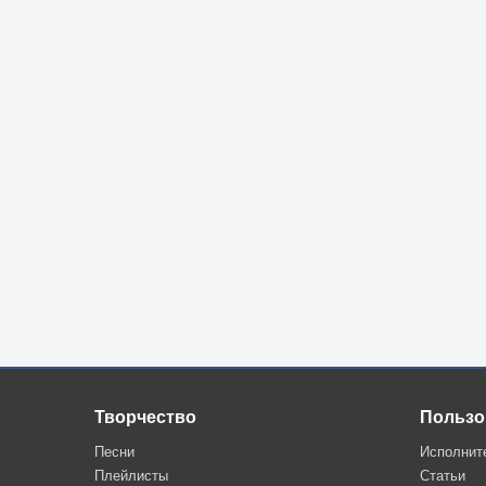
Но связующей нитью, опутавшей мир,
Нас с тобой приблизит, хотя бы на миг,
И разбудит в ночи, и вернёт к жизни звон,
Этот маленький друг, торопливый смешной 
Творчество
Пользо
Песни
Исполнит
Плейлисты
Статьи