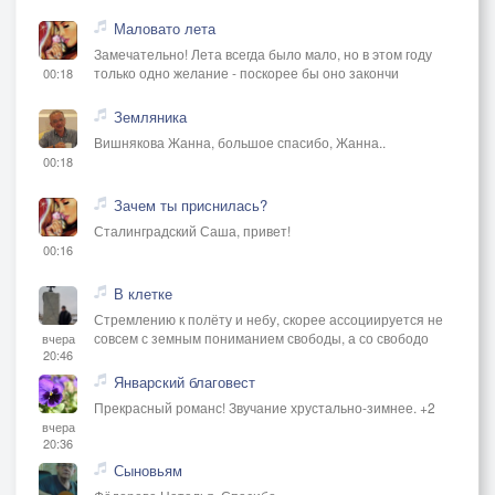
раздавался ужасающий шепот.
Маловато лета
Стены вибрировали, пол периодически уходил из-
Замечательно! Лета всегда было мало, но в этом году
под ног.
только одно желание - поскорее бы оно закончи
00:18
Земляника
Наконец они чудом выбрались из лабиринта.
Вишнякова Жанна, большое спасибо, Жанна..
Через полчаса все строители в спешке разбирали
00:18
лабиринт. Работа велась очень активно, поэтому
спустя несколько дней все было разобрано.
Зачем ты приснилась?
Территорию полностью расчистили и отгородили
Сталинградский Саша, привет!
00:16
высоким забором. После этого все успокоилось, и
империя Ё Ши стала процветать.
В клетке
Вот такая вот история, друзья мои.
Стремлению к полёту и небу, скорее ассоциируется не
совсем с земным пониманием свободы, а со свободо
вчера
20:46
(А. Шрикер... 18.03.2019)
Январский благовест
Прекрасный романс! Звучание хрустально-зимнее. +2
вчера
20:36
Сыновьям