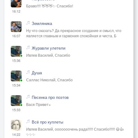
Браво!!!! 👋👋👋✨ Спасибо!
16:12
Земляника
Ну что сказать? Да прекрасное создание и смысл, что
является главным и гармония спокойная и чиста. Б
16:07
Журавли улетели
Ивлев Василий, Спасибо
15:36
Душа
Саллас Николай, Спасибо
15:34
Песенка про поэтов
Вася Привет+
15:33
Всё про куплеты
Ивлев Василий, ооооооочень рада!!!!!! Спасибо!!!!!! 😃👍
✨✨✨
14:22