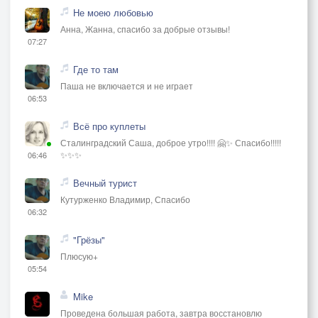
Не моею любовью
Анна, Жанна, спасибо за добрые отзывы!
07:27
Где то там
Паша не включается и не играет
06:53
Всё про куплеты
Сталинградский Саша, доброе утро!!!! 🤗✨ Спасибо!!!!!
✨✨✨
06:46
Вечный турист
Кутурженко Владимир, Спасибо
06:32
"Грёзы"
Плюсую+
05:54
Mike
Проведена большая работа, завтра восстановлю