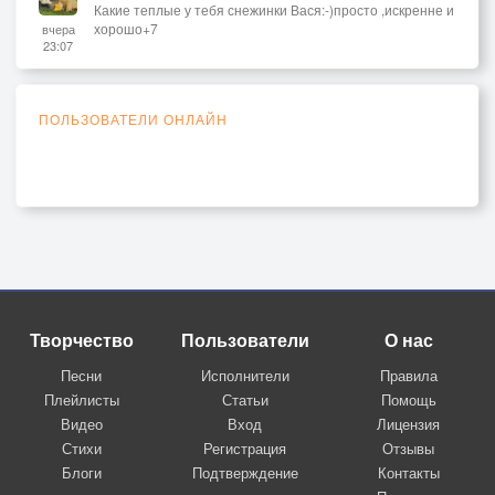
Какие теплые у тебя снежинки Вася:-)просто ,искренне и
хорошо+7
вчера
23:07
ПОЛЬЗОВАТЕЛИ ОНЛАЙН
Творчество
Пользователи
О нас
Песни
Исполнители
Правила
Плейлисты
Статьи
Помощь
Видео
Вход
Лицензия
Стихи
Регистрация
Отзывы
Блоги
Подтверждение
Контакты