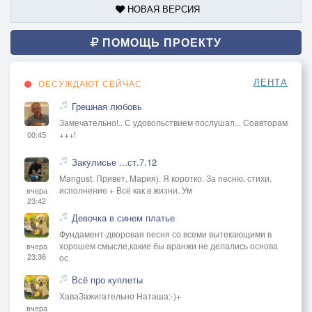
НОВАЯ ВЕРСИЯ
ПОМОЩЬ ПРОЕКТУ
ЛЕНТА
ОБСУЖДАЮТ СЕЙЧАС
Грешная любовь
Замечательно!.. С удовольствием послушал... Соавторам
+++!
00:45
Закулисье ...ст.7.12
Mangust. Привет, Мария). Я коротко. За песню, стихи,
исполнение + Всё как в жизни. Ум
вчера
23:42
Девочка в синем платье
Фундамент-дворовая песня со всеми вытекающими в
хорошем смысле,какие бы аранжи не делались основа
вчера
23:36
ос
Всё про куплеты
ХаваЗажигательно Наташа:-)+
вчера