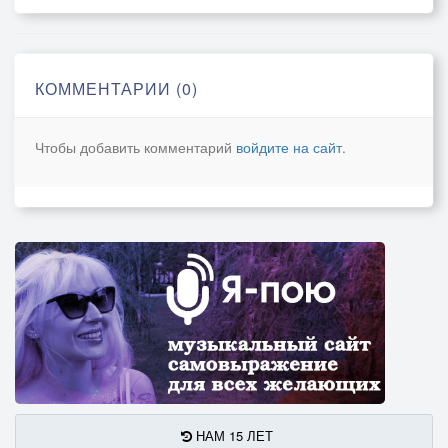
Оцифрованые люди , отправляются в гестапо
И дух твоей свободы, будет умирать
И цифровые деньги, заставят нас бездумных
Дьявольской стадо , их нужно топтать.
КОММЕНТАРИИ (0)
Чтобы добавить комментарий
войдите на сайт
.
НАМ 15 ЛЕТ