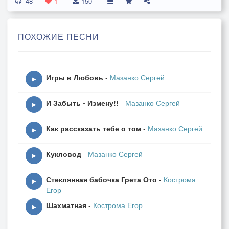
48
Я хочу любить, я хочу дышать
1
150
Кто посмел решить
Что б мой мир оцифровать
ПОХОЖИЕ ПЕСНИ
----- =====мои строчки-------------
Ты чуствуешь близеться что то чужое
И давит тебя - Давит тебя
Игры в Любовь
-
Мазанко Сергей
--------------------------------------------------
▶
ПР.
И Забыть - Измену!!
-
Мазанко Сергей
2
▶
Сон для тех кто спит
Как рассказать тебе о том
-
Мазанко Сергей
Но пора понять
▶
Миром правят те
Кукловод
-
Мазанко Сергей
Их нельзя узнать
▶
----- =====мои строчки-------------
Стеклянная бабочка Грета Ото
-
Кострома
Ты чуствуешь близется что то чужое
▶
Егор
И давит тебя - Давит тебя
Шахматная
-
Кострома Егор
--------------------------------------------------
▶
ПР