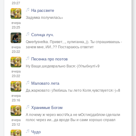
23:27
На рассвете
Задумка получилась+
вчера
23:25
Солнца луч.
Qwertysvetka. Привет, ,, хулиганка,,)). Ты спрашиваешь -
зачем мне, ИИ..?? Постараюсь ответит
вчера
23:22
Песенка про поэтов
Ну Ваще,шедеврально Вася:-)!Улыбнул!+9
вчера
23:22
Маловато лета
Да,жарковато:-)Любишь ты лето Коля,чувствуется:-)+8
вчера
23:16
Хранимые Богом
А почему ж через мостИк,а не мОстик)даблом сделали
голос через ии...да вроде Вы и сами хорошо справл
вчера
23:12
Чудо