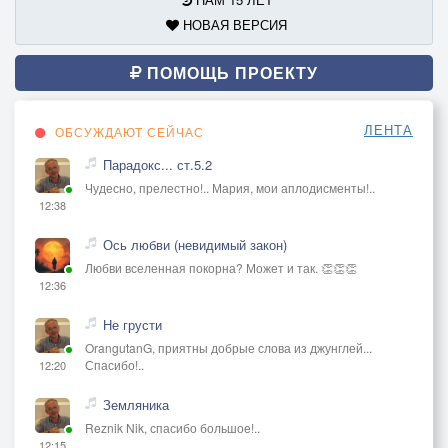
НОВАЯ ВЕРСИЯ
ПОМОЩЬ ПРОЕКТУ
ЛЕНТА
ОБСУЖДАЮТ СЕЙЧАС
Парадокс... ст.5.2
Чудесно, прелестно!.. Мария, мои аплодисменты!..
12:38
Ось любви (невидимый закон)
Любви вселенная покорна? Может и так. 👏👏👏
12:36
Не грусти
OrangutanG, приятны добрые слова из джунглей...
Спасибо!..
12:20
Земляника
Reznik Nik, спасибо большое!..
12:15