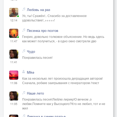
Любовь на раз
Ух, ты! Сражён!.. Спасибо за доставленное
удовольствие!..+++++!
12:14
Песенка про поэтов
Генрих, довольно толковое объяснение. Но ведь здесь
как может получиться, - в одно окно смотрели дво
11:47
Чудо
Понравилась песня!
11:41
Mike
Как за несколько лет произошла деградация авторов!
Сначала, робкие заигрывания с генератором /текст
11:06
Наше лето
Понравилась песня!Люблю лирику!О вечном ,о
любви.Помните как у Высоцкого?Кто не любил, тот и не
11:05
жил
Девочка в синем платье