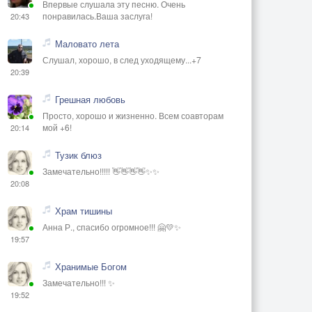
Впервые слушала эту песню. Очень
понравилась.Ваша заслуга!
20:43
Маловато лета
Слушал, хорошо, в след уходящему...+7
20:39
Грешная любовь
Просто, хорошо и жизненно. Всем соавторам
мой +6!
20:14
Тузик блюз
Замечательно!!!!! 👋👋👋👋✨✨
20:08
Храм тишины
Анна Р., спасибо огромное!!! 🤗💛✨
19:57
Хранимые Богом
Замечательно!!! ✨
19:52