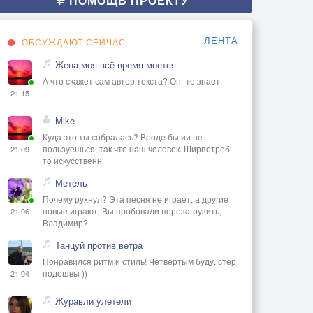
ПОМОЩЬ ПРОЕКТУ
ЛЕНТА
ОБСУЖДАЮТ СЕЙЧАС
Жена моя всё время моется
А что скажет сам автор текста? Он -то знает.
21:15
Mike
Куда это ты собралась? Вроде бы ии не
пользуешься, так что наш человек. Ширпотреб-
21:09
то искусственн
Метель
Почему рухнул? Эта песня не играет, а другие
новые играют. Вы пробовали перезагрузить,
21:06
Владимир?
Танцуй против ветра
Понравился ритм и стиль! Четвертым буду, стёр
подошвы ))
21:04
Журавли улетели