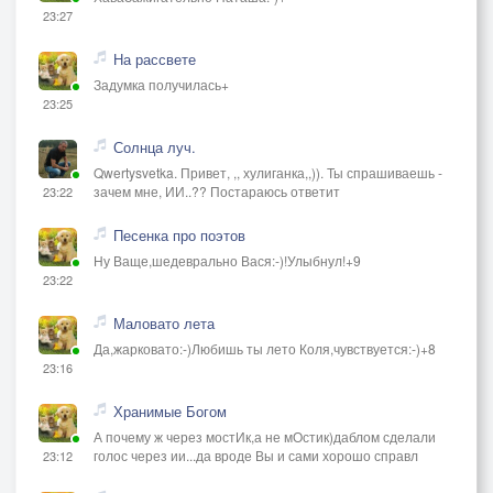
23:27
На рассвете
Задумка получилась+
23:25
Солнца луч.
Qwertysvetka. Привет, ,, хулиганка,,)). Ты спрашиваешь -
зачем мне, ИИ..?? Постараюсь ответит
23:22
Песенка про поэтов
Ну Ваще,шедеврально Вася:-)!Улыбнул!+9
23:22
Маловато лета
Да,жарковато:-)Любишь ты лето Коля,чувствуется:-)+8
23:16
Хранимые Богом
А почему ж через мостИк,а не мОстик)даблом сделали
голос через ии...да вроде Вы и сами хорошо справл
23:12