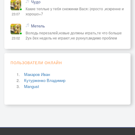
Чудо
Какие теплые у тебя снежинки Вася:-)просто ,искренне и
хорошо+7
23:07
Метель
Володь перезалей,новые должны играть,те что больше
2ух-3ех недель не играют,не рухнул,видимо проблем
23:02
ПОЛЬЗОВАТЕЛИ ОНЛАЙН
Макаров Иван
Кутурженко Владимир
Mangust