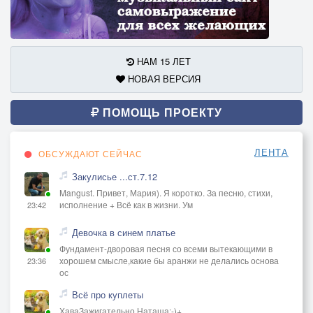
НАМ 15 ЛЕТ
НОВАЯ ВЕРСИЯ
ПОМОЩЬ ПРОЕКТУ
ЛЕНТА
ОБСУЖДАЮТ СЕЙЧАС
Закулисье ...ст.7.12
Mangust. Привет, Мария). Я коротко. За песню, стихи,
исполнение + Всё как в жизни. Ум
23:42
Девочка в синем платье
Фундамент-дворовая песня со всеми вытекающими в
хорошем смысле,какие бы аранжи не делались основа
23:36
ос
Всё про куплеты
ХаваЗажигательно Наташа:-)+