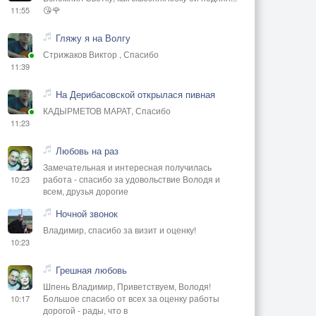
😘🌹
11:55
Гляжу я на Волгу
Стрижаков Виктор , Спасибо
11:39
На Дерибасовской открылася пивная
КАДЫРМЕТОВ МАРАТ, Спасибо
11:23
Любовь на раз
Замечательная и интересная получилась
работа - спасибо за удовольствие Володя и
10:23
всем, друзья дорогие
Ночной звонок
Владимир, спасибо за визит и оценку!
10:23
Грешная любовь
Шпень Владимир, Приветствуем, Володя!
Большое спасибо от всех за оценку работы
10:17
дорогой - рады, что в