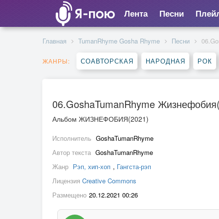
Лента
Песни
Плей
Главная
TumanRhyme Gosha Rhyme
Песни
06.G
СОАВТОРСКАЯ
НАРОДНАЯ
РОК
ЖАНРЫ:
06.GoshaTumanRhyme Жизнефобия(
Альбом ЖИЗНЕФОБИЯ(2021)
Исполнитель
GoshaTumanRhyme
Автор текста
GoshaTumanRhyme
Жанр
Рэп, хип-хоп
,
Гангста-рэп
Лицензия
Creative Commons
Размещено
20.12.2021 00:26