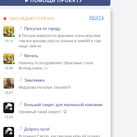
ПОМОЩЬ ПРОЕКТУ
ЛЕНТА
ОБСУЖДАЮТ СЕЙЧАС
Прогулка по городу
В Питере невероятно красивая осень,впрочем
там все красиво,просто осенью и зимойй я там
13:14
чаще ,чем ле
Метель
Наконец то,поздравляю!:-)Красивые стихи
Володь,очень:-)+
13:09
Земляника
Фёдорова Наталья, спасибо!!!
12:27
Большой секрет для маленькой компании
Огромный такой секрет!.. 🤫
12:05
Доброго пути!
Вспомнил Светку, как сквозняк юбку ей поднял...