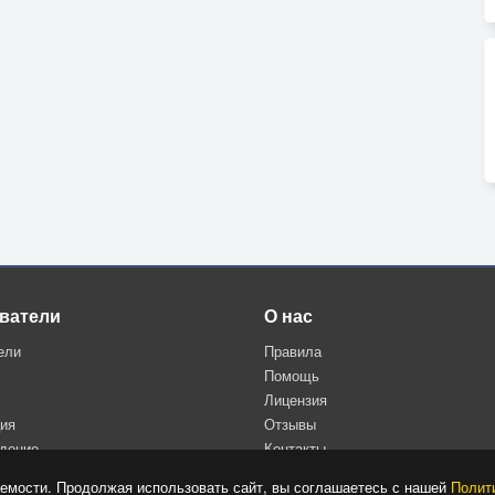
ватели
О нас
ели
Правила
Помощь
Лицензия
ция
Отзывы
дение
Контакты
Политика конфиденциальности
емости. Продолжая использовать сайт, вы соглашаетесь с нашей
Полит