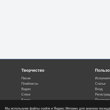
Творчество
Пользо
Песни
Исполнит
Плейлисты
Статьи
Видео
Вход
Стихи
Регистра
Блоги
Подтверж
Мы используем файлы cookie и Яндекс.Метрику для анализа посеща