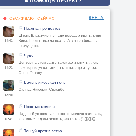
ПОМОЩЬ ПРОЕКТУ
ЛЕНТА
ОБСУЖДАЮТ СЕЙЧАС
Песенка про поэтов
Шпень Владимир, не надо передёргивать, дядя
Вова. Поэты - всегда поэты. А вот графоманы,
14:43
прячущиеся
Чудо
Цензор на этом сайте такой же ипанутый, как
некоторые участники. ))) ыыыы. ещё и тупой.
14:23
Слово "ипану
Вальпургиевская ночь
Саллас Николай, Спасибо
13:45
Простые мелочи
Надо всё успевать, и простые мелочи замечать,
и важные задачи решать, как то так )) 👏👏👏
13:41
Танцуй против ветра