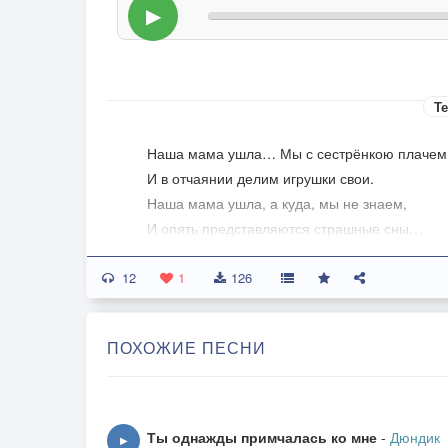
▶
Те
Наша мама ушла… Мы с сестрёнкою плачем
И в отчаянии делим игрушки свои.
Наша мама ушла, а куда, мы не знаем,
И опять представляются страшные сны…
По углам снова чудятся мрачные тени,
12
Вспоминаются сказки про Бабу-Ягу.
1
126
Только щелкнет замок, скрипнут петли у двер
И встречать нашу маму я с криком бегу…
ПОХОЖИЕ ПЕСНИ
Сумки бросив на пол и авоську с картошкой,
Она скажет с улыбкой: - Вы что, сорванцы!
И погладив мне голову мягкой ладошкой,
Ты однажды примчалась ко мне
-
Дюндик
▶