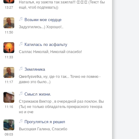
Наталья, ну зажгла так зажгла!!! 👏👏👏 (Текст бы
ещё, чтоб подпевать))
13:27
Возьми мое сердце
Задуэтились...) Хорошо!..
11:50
Катилась по асфальту
Саллас Николай, Николай спасибо!
11:33
Земляника
Qwertysvetka, ну, где-то так... Точно не помню -
давно это было...)
11:17
Смысл жизни.
Стрижаков Виктор , в очередной раз поклон. Вы
(Ты) не только обладатель прекрасного тенора
11:16
но и оче
Прогуляться я решил
Высоцкая Галина, Спасибо
09:03