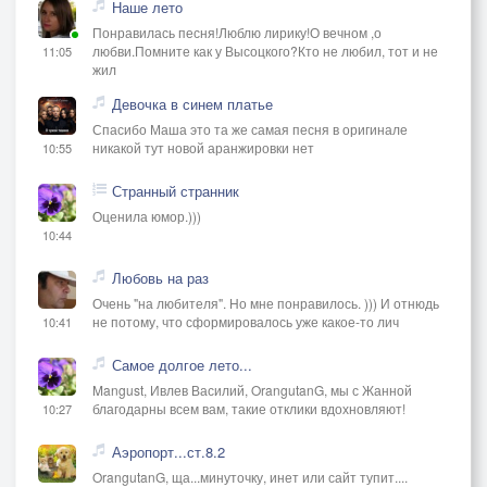
Наше лето
Понравилась песня!Люблю лирику!О вечном ,о
любви.Помните как у Высоцкого?Кто не любил, тот и не
11:05
жил
Девочка в синем платье
Спасибо Маша это та же самая песня в оригинале
никакой тут новой аранжировки нет
10:55
Странный странник
Оценила юмор.)))
10:44
Любовь на раз
Очень "на любителя". Но мне понравилось. ))) И отнюдь
не потому, что сформировалось уже какое-то лич
10:41
Самое долгое лето...
Mangust, Ивлев Василий, OrangutanG, мы с Жанной
благодарны всем вам, такие отклики вдохновляют!
10:27
Аэропорт...ст.8.2
OrangutanG, ща...минуточку, инет или сайт тупит....