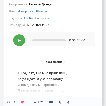
Автор текста
Евгений Дюндик
Жанр
Авторская
,
Шансон
Лицензия
Creative Commons
Размещено
07.12.2021 20:51
▶
0:00 / 0:00
Текст песни
Ты однажды ко мне прилетишь,
Когда ждать я уже перестану,
И обиды былые простишь,
Я же думать о них перестану.
Всё вернётся на круги своя,
12
Мерзлота отчуждения растает.
1
127