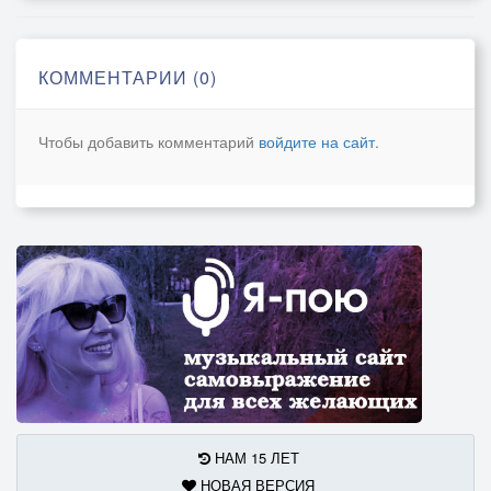
Мы не верили в это, и жили не так,
Глупо думая, всё знаем сами.
КОММЕНТАРИИ (0)
Словно в сказочном сне, ты ко мне прилетишь,
В ореоле мечты нереальной.
Чтобы добавить комментарий
войдите на сайт
.
Все мои заблуждения простишь,
Мы построим в душе новый замок хрустальный.
Сам себе я скажу, сколько зим, сколько лет
Без тебя так беспечно растратил.
Ничего на земле нереального нет,
Если веры в любовь не утратил…
03.12.2021
НАМ 15 ЛЕТ
НОВАЯ ВЕРСИЯ