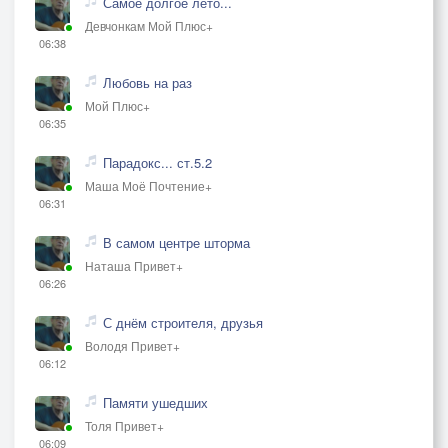
Самое долгое лето...
Девчонкам Мой Плюс+
06:38
Любовь на раз
Мой Плюс+
06:35
Парадокс... ст.5.2
Маша Моё Почтение+
06:31
В самом центре шторма
Наташа Привет+
06:26
С днём строителя, друзья
Володя Привет+
06:12
Памяти ушедших
Толя Привет+
06:09