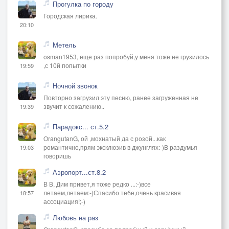
Прогулка по городу
Городская лирика.
20:10
Метель
osman1953, еще раз попробуй,у меня тоже не грузилось
,с 10й попытки
19:59
Ночной звонок
Повторно загрузил эту песню, ранее загруженная не
звучит к сожалению..
19:39
Парадокс... ст.5.2
OrangutanG, ой ,мохнатый да с розой...как
романтично,прям эксклюзив в джунглях:-)В раздумья
19:03
говоришь
Аэропорт...ст.8.2
В В, Дим привет,я тоже редко ...:-)все
летаем,летаем:-)Спасибо тебе,очень красивая
18:57
ассоциация!;-)
Любовь на раз