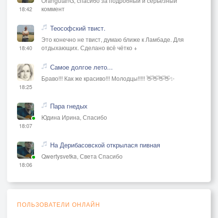
OrangutanG, спасибо за подробный и серьёзный
коммент
18:42
Теософский твист.
Это конечно не твист, думаю ближе к Ламбаде. Для
отдыхающих. Сделано всё чётко +
18:40
Самое долгое лето...
Браво!!! Как же красиво!!! Молодцы!!!!! 👋👋👋👋✨
18:25
Пара гнедых
Юдина Ирина, Спасибо
18:07
На Дерибасовской открылася пивная
Qwertysvetka, Света Спасибо
18:06
ПОЛЬЗОВАТЕЛИ ОНЛАЙН