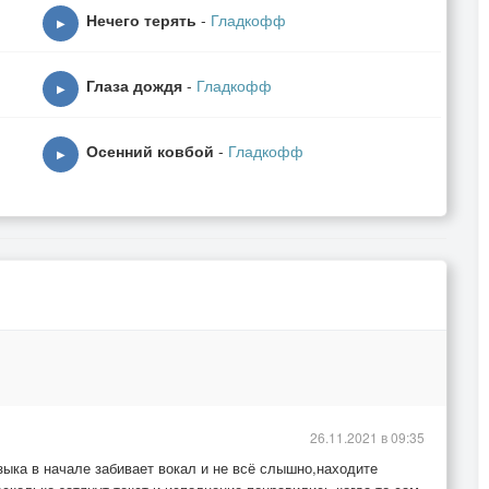
Нечего терять
-
Гладкофф
▶
Глаза дождя
-
Гладкофф
▶
Осенний ковбой
-
Гладкофф
▶
26.11.2021 в 09:35
зыка в начале забивает вокал и не всё слышно,находите