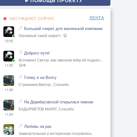
ПОМОЩЬ ПРОЕКТУ
ЛЕНТА
ОБСУЖДАЮТ СЕЙЧАС
Большой секрет для маленькой компании
Огромный такой секрет!.. 🤫
12:05
Доброго пути!
Вспомнил Светку, как сквозняк юбку ей поднял...
😘🌹
11:55
Гляжу я на Волгу
Стрижаков Виктор , Спасибо
11:39
На Дерибасовской открылася пивная
КАДЫРМЕТОВ МАРАТ, Спасибо
11:23
Любовь на раз
Замечательная и интересная получилась