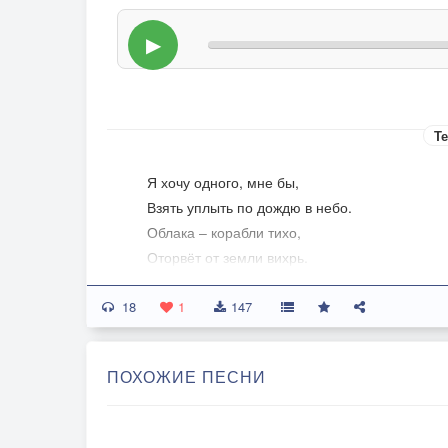
▶
Те
Я хочу одного, мне бы,
Взять уплыть по дождю в небо.
Облака – корабли тихо,
Оторвёт от земли вихрь.
18
Паруса в небеса взмоют,
1
147
А внизу голоса взвоют.
Я вернусь, мой вояж влажен,
ПОХОЖИЕ ПЕСНИ
Для меня земной стаж – важен.
Там вверху острова – звёзды,