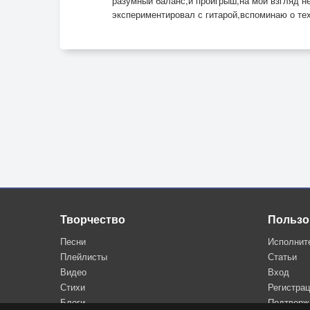
разумный баланс,и проигрыш,на мой взгляд не
экспериментировал с гитарой,вспоминаю о тех
Творчество
Пользо
Песни
Исполнит
Плейлисты
Статьи
Видео
Вход
Стихи
Регистра
Блоги
Подтверж