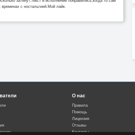
сколько затянут,текст и исполнение понравились,когда то сам
 временах с ностальгией.Мой лайк.
ватели
О нас
ели
Правила
Помощь
Лицензия
ция
Отзывы
дение
Контакты