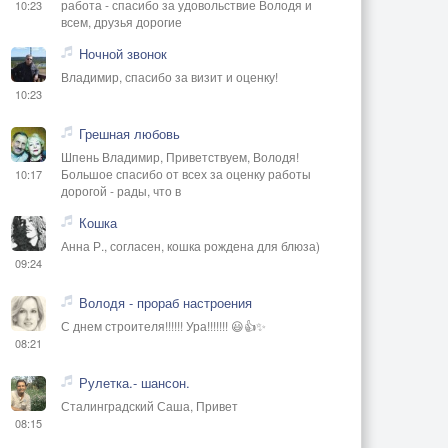
работа - спасибо за удовольствие Володя и
10:23
всем, друзья дорогие
Ночной звонок
Владимир, спасибо за визит и оценку!
10:23
Грешная любовь
Шпень Владимир, Приветствуем, Володя!
Большое спасибо от всех за оценку работы
10:17
дорогой - рады, что в
Кошка
Анна Р., согласен, кошка рождена для блюза)
09:24
Володя - прораб настроения
С днем строителя!!!!!! Ура!!!!!!! 😃👍✨
08:21
Рулетка.- шансон.
Сталинградский Саша, Привет
08:15