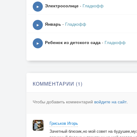
Птицы – ангелы там в гнёздах.
Электросолнце
-
Гладкофф
▶
И один среди них житель,
Ждёт меня верный хранитель.
Январь
-
Гладкофф
▶
Ребенок из детского сада
-
Гладкофф
▶
КОММЕНТАРИИ (1)
Чтобы добавить комментарий
войдите на сайт
.
Гриськов Игорь
Зачетный блюзик,но мой совет на будушее,му