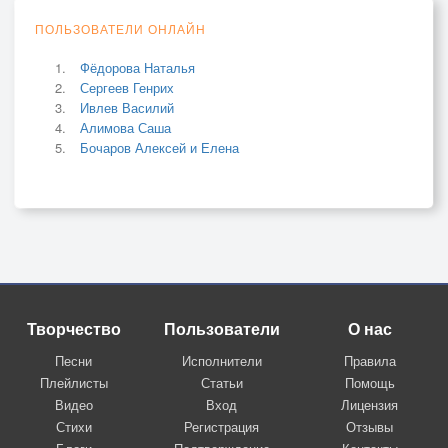
ПОЛЬЗОВАТЕЛИ ОНЛАЙН
Фёдорова Наталья
Сергеев Генрих
Ивлев Василий
Алимова Саша
Бочаров Алексей и Елена
Творчество
Пользователи
О нас
Песни
Исполнители
Правила
Плейлисты
Статьи
Помощь
Видео
Вход
Лицензия
Стихи
Регистрация
Отзывы