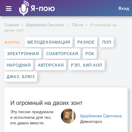
Вход
Главная
Щербакова Cветлана
Песни
И огромный на
двоих зонт
МЕЛОДЕКЛАМАЦИЯ
РАЗНОЕ
ПОП
ЖАНРЫ:
ЭЛЕКТРОННАЯ
СОАВТОРСКАЯ
РОК
НАРОДНАЯ
АВТОРСКАЯ
РЭП, ХИП-ХОП
ДЖАЗ, БЛЮЗ
И огромный на двоих зонт
Эту песню придумала
Щербакова Cветлана
и исполнила для тех,
Дивногорск
кто давно вместе.