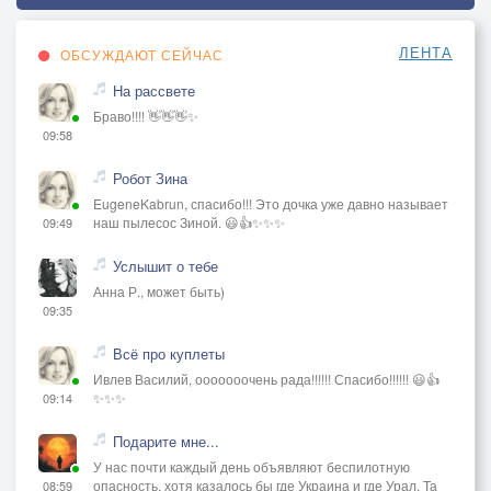
ЛЕНТА
ОБСУЖДАЮТ СЕЙЧАС
На рассвете
Браво!!!! 👋👋👋✨
09:58
Робот Зина
EugeneKabrun, спасибо!!! Это дочка уже давно называет
наш пылесос Зиной. 😃👍✨✨✨
09:49
Услышит о тебе
Анна Р., может быть)
09:35
Всё про куплеты
Ивлев Василий, ооооооочень рада!!!!!! Спасибо!!!!!! 😃👍
✨✨✨
09:14
Подарите мне...
У нас почти каждый день объявляют беспилотную
опасность, хотя казалось бы где Украина и где Урал. Та
08:59