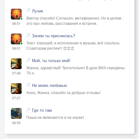
Лучик
Виктор спасибо! Согласен, метафорично. Но в целом -
это про любовь, расставания и встречи.
08:51
Зачем ты приснилась?
Текст хороший, и исполнение и музыка, всё сошлось.
Соавторам респект! 👏👏👏
08:01
Мой, ты только мой!
Жанна, здравствуй! Трогательно! В духе ВИА середины
70-х.
07:48
Не моею любовью
Анна, Жанна, спасибо за добрые отзывы!
07:27
Где то там
Паша не включается и не играет
06:53