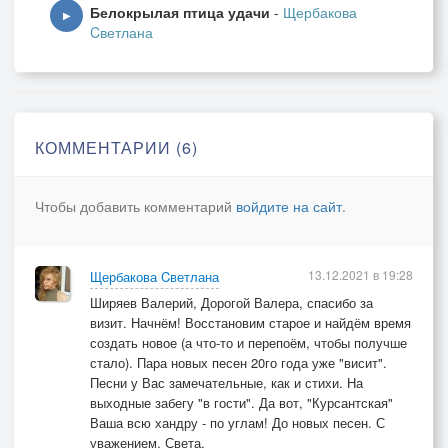
Белокрылая птица удачи
-
Щербакова
Унесёт навсегда Река.
▶
Cветлана
Но останутся, как прежде, висеть
На ветрах, что со всех сторон,
Кардиган, синий мой жакет
И огромный – на двоих - зонт.
КОММЕНТАРИИ (6)
7.11.2020
Чтобы добавить комментарий
войдите на сайт
.
13.12.2021 в 19:28
Щербакова Cветлана
Ширяев Валерий, Дорогой Валера, спасибо за
визит. Начнём! Восстановим старое и найдём время
создать новое (а что-то и перепоём, чтобы получше
стало). Пара новых песен 20го года уже "висит".
Песни у Вас замечательные, как и стихи. На
выходные забегу "в гости". Да вот, "Курсантская"
Ваша всю хандру - по углам! До новых песен. С
уважением, Света.