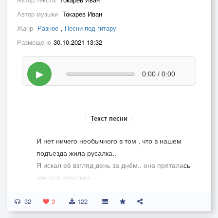
Автор музыки
Токарев Иван
Жанр
Разное
,
Песни под гитару
Размещено
30.10.2021 13:32
▶
0:00 / 0:00
Текст песни
И нет ничего необычного в том , что в нашем
подъезда жила русалка..
Я искал её взгляд день за днём.. она пряталась
где то в фиалках..
32
И нет ничего необычного в том , как леший
3
122
приворожил русалку..