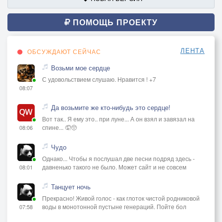
ПОМОЩЬ ПРОЕКТУ
ЛЕНТА
ОБСУЖДАЮТ СЕЙЧАС
Возьми мое сердце
С удовольствием слушаю. Нравится ! +7
08:07
Да возьмите же кто-нибудь это сердце!
Вот так.. Я ему это.. при луне... А он взял и завязал на
спине... 🤦🥺
08:06
Чудо
Однако... Чтобы я послушал две песни подряд здесь -
давненько такого не было. Может сайт и не совсем
08:01
Танцует ночь
Прекрасно! Живой голос - как глоток чистой родниковой
воды в монотонной пустыне генераций. Пойте бол
07:58