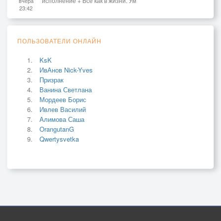
исполнение + Всё как в жизни. Ум
вчера
23:42
ПОЛЬЗОВАТЕЛИ ОНЛАЙН
KsK
ИвАнов Nick-Yves
Призрак
Ванина Светлана
Мордеев Борис
Ивлев Василий
Алимова Саша
OrangutanG
Qwertysvetka