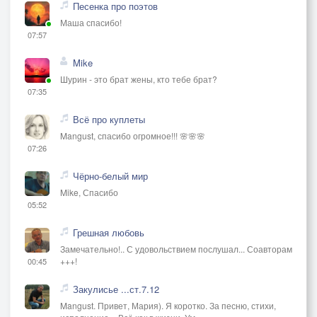
Песенка про поэтов
Маша спасибо!
07:57
Mike
Шурин - это брат жены, кто тебе брат?
07:35
Всё про куплеты
Mangust, спасибо огромное!!! 🌸🌸🌸
07:26
Чёрно-белый мир
Mike, Спасибо
05:52
Грешная любовь
Замечательно!.. С удовольствием послушал... Соавторам
+++!
00:45
Закулисье ...ст.7.12
Mangust. Привет, Мария). Я коротко. За песню, стихи,