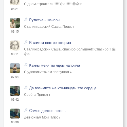
С днем строителя!!!!!! Ура!!!!!!! 😃👍✨
08:21
Рулетка.- шансон.
Сталинградский Саша, Привет
08:15
В самом центре шторма
Сталинградский Саша, спасибо большое!!! Спасибо!!! 🤗
👍✨
08:11
Каким меня ты ядом напоила
С удовольствием послушал +
07:04
Да возьмите же кто-нибудь это сердце!
Серёга Привет+
06:42
Самое долгое лето...
Девчонкам Мой Плюс+
06:38