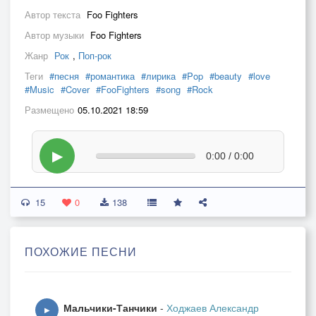
Автор текста
Foo Fighters
Автор музыки
Foo Fighters
Жанр
Рок
,
Поп-рок
Теги
#песня
#романтика
#лирика
#Pop
#beauty
#love
#Music
#Cover
#FooFighters
#song
#Rock
Размещено
05.10.2021 18:59
▶
0:00 / 0:00
15
0
138
ПОХОЖИЕ ПЕСНИ
Мальчики-Танчики
-
Ходжаев Александр
▶